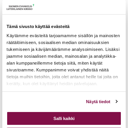
päivässä Helsingin yliopistolla 13.5.2026
9.6.2026
Tämä sivusto käyttää evästeitä
Hyvän sadon houkutus
Käytämme evästeitä tarjoamamme sisällön ja mainosten
räätälöimiseen, sosiaalisen median ominaisuuksien
Saarna Evankelisen lähetysyhdistys ELYn
tukemiseen ja kävijämäärämme analysoimiseen. Lisäksi
jaamme sosiaalisen median, mainosalan ja analytiikka-
kesäjuhlilla Ikaalisissa 7.6.2026
alan kumppaneillemme tietoja siitä, miten käytät
7.6.2026
sivustoamme. Kumppanimme voivat yhdistää näitä
tietoja muihin tietoihin, joita olet antanut heille tai joita on
kerätty, kun olet käyttänyt heidän palvelujaan.
Gideonin ruokauhri
Voit muuttaa evästeasetuksiesi hyväksyntää sivuston
Näytä tiedot
Puhe Gideon-järjestön vuosikonferenssin
alalaidassa olevasta
Evästeasetukset
linkistä.
iltajuhlassa Tampereella 5.6.2026
Salli kaikki
6.6.2026