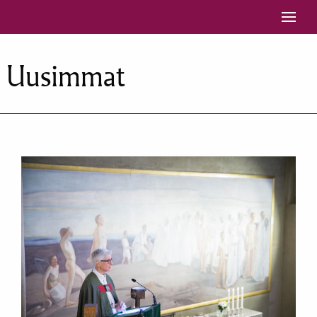
Siirry sisältöön
Uusimmat