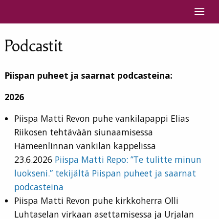
Siirry sisältöön
Podcastit
Piispan puheet ja saarnat podcasteina:
2026
Piispa Matti Revon puhe vankilapappi Elias
Riikosen tehtävään siunaamisessa
Hämeenlinnan vankilan kappelissa
23.6.2026
Piispa Matti Repo: ”Te tulitte minun
luokseni.” tekijältä Piispan puheet ja saarnat
podcasteina
Piispa Matti Revon puhe kirkkoherra Olli
Luhtaselan virkaan asettamisessa ja Urjalan