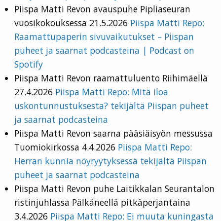
Piispa Matti Revon avauspuhe Pipliaseuran
vuosikokouksessa 21.5.2026
Piispa Matti Repo:
Raamattupaperin sivuvaikutukset – Piispan
puheet ja saarnat podcasteina | Podcast on
Spotify
Piispa Matti Revon raamattuluento Riihimäellä
27.4.2026
Piispa Matti Repo: Mitä iloa
uskontunnustuksesta? tekijältä Piispan puheet
ja saarnat podcasteina
Piispa Matti Revon saarna
pääsiäisyön messussa
Tuomiokirkossa 4.4.2026
Piispa Matti Repo:
Herran kunnia nöyryytyksessä tekijältä Piispan
puheet ja saarnat podcasteina
Piispa Matti Revon puhe Laitikkalan Seurantalon
ristinjuhlassa Pälkäneellä pitkäperjantaina
3.4.2026
Piispa Matti Repo: Ei muuta kuningasta