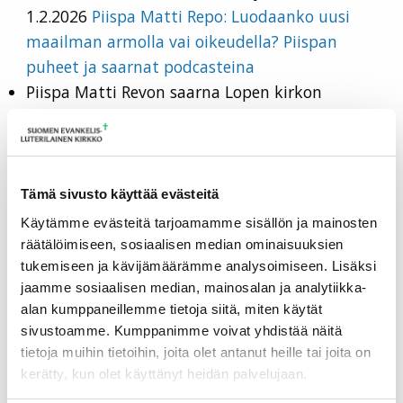
1.2.2026
Piispa Matti Repo: Luodaanko uusi
maailman armolla vai oikeudella? Piispan
puheet ja saarnat podcasteina
Piispa Matti Revon saarna Lopen kirkon
uudelleen käyttöön ottamisessa 25.1.2026
Piispa
Matti Repo: Vieraan maan profeetta – Piispan
puheet ja saarnat podcasteina | Podcast on
Spotify
Tämä sivusto käyttää evästeitä
Piispa Matti Revon puhe Helsingin Annankadun
Käytämme evästeitä tarjoamamme sisällön ja mainosten
Adventtikirkossa 21.1.2026
Piispa Matti Repo:
räätälöimiseen, sosiaalisen median ominaisuuksien
Kirkkauden ykseys ja ykseyden kirkkaus Piispan
tukemiseen ja kävijämäärämme analysoimiseen. Lisäksi
jaamme sosiaalisen median, mainosalan ja analytiikka-
puheet ja saarnat podcasteina
alan kumppaneillemme tietoja siitä, miten käytät
Piispa Matti Revon puhe Lammin kirkossa
sivustoamme. Kumppanimme voivat yhdistää näitä
kirkkoherra Mika Juppalan virkaanasettamisessa
tietoja muihin tietoihin, joita olet antanut heille tai joita on
6.1.2026 Lammin kirkossa
Piispa Matti Repo:
kerätty, kun olet käyttänyt heidän palvelujaan.
Jumala, neuvo kuninkaalle lakisi – Piispan