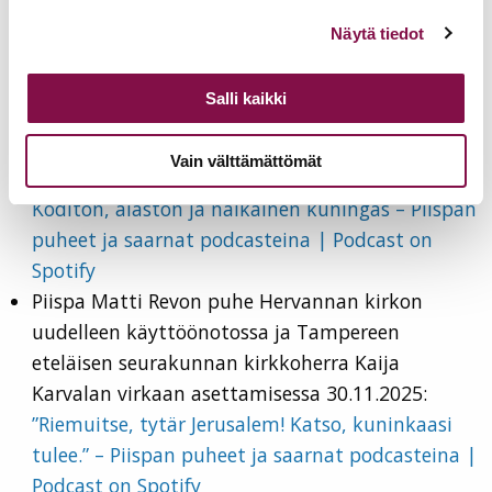
puheet ja saarnat podcasteina | Podcast on
Voit muuttaa evästeasetuksiesi hyväksyntää sivuston
Näytä tiedot
alalaidassa olevasta
Evästeasetukset
linkistä.
Spotify
2025
Salli kaikki
Piispa Matti Revon saarna Nokian
Vain välttämättömät
piispantarkastuksen messussa 23.11.2025:
Koditon, alaston ja nälkäinen kuningas – Piispan
puheet ja saarnat podcasteina | Podcast on
Spotify
Piispa Matti Revon puhe Hervannan kirkon
uudelleen käyttöönotossa ja Tampereen
eteläisen seurakunnan kirkkoherra Kaija
Karvalan virkaan asettamisessa 30.11.2025:
”Riemuitse, tytär Jerusalem! Katso, kuninkaasi
tulee.” – Piispan puheet ja saarnat podcasteina |
Podcast on Spotify