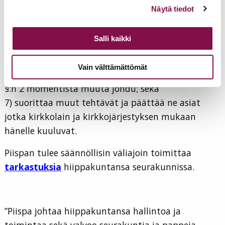
Voit muuttaa evästeasetuksiesi hyväksyntää sivuston
hallinnon tarkoituksenmukaista hoitamista sekä
Näytä tiedot
alalaidassa olevasta
Evästeasetukset
linkistä.
valvoa, että näissä toimissa noudatetaan voimassa
olevia säädöksiä;
Salli kaikki
6) suorittaa hiippakunnassa vihkitoimitukset ja
virkaan asettamiset tai määrätä muun papin
Vain välttämättömät
suorittamaan tällaiset toimitukset, jollei 5 luvun 1
§:n 2 momentista muuta johdu; sekä
7) suorittaa muut tehtävät ja päättää ne asiat
jotka kirkkolain ja kirkkojärjestyksen mukaan
hänelle kuuluvat.
Piispan tulee säännöllisin väliajoin toimittaa
tarkastuksia
hiippakuntansa seurakunnissa.
”Piispa johtaa hiippakuntansa hallintoa ja
toimintaa sekä valvoo seurakuntia ja pappeja.