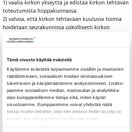
1) vaalia kirkon ykseyttä ja edistää kirkon tehtävän
toteutumista hiippakunnassa;
2) valvoa, että kirkon tehtävään kuuluvia toimia
hoidetaan seurakunnissa uskollisesti kirkon
tunnustuksen, kirkkolain, kirkkojärjestyksen ja
kirkon vaalijärjestyksen sekä niihin perustuvien
määräysten ja ohjeiden mukaan;
3) tukea ja ohjata hiippakuntansa pappeja heidän
Tämä sivusto käyttää evästeitä
työssään sekä valvoa, että he hoitavat pappis- ja
Käytämme evästeitä tarjoamamme sisällön ja mainosten
papinvirkansa velvollisuudet;
räätälöimiseen, sosiaalisen median ominaisuuksien
tukemiseen ja kävijämäärämme analysoimiseen. Lisäksi
4) edistää hyvää työyhteyttä seurakunnissa ja
jaamme sosiaalisen median, mainosalan ja analytiikka-
valvoa, että papit ja seurakuntien muut
alan kumppaneillemme tietoja siitä, miten käytät
viranhaltijat ja työntekijät ovat oppinsa puolesta
sivustoamme. Kumppanimme voivat yhdistää näitä
nuhteettomia ja käyttäytyvät elämässään
tietoja muihin tietoihin, joita olet antanut heille tai joita on
kristillisesti;
kerätty, kun olet käyttänyt heidän palvelujaan.
5) edistää seurakuntien yhteistyötä ja talouden ja