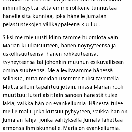
inhimillisyyttä, että emme rohkene tunnustaa
hänelle sitä kunniaa, joka hänelle Jumalan
pelastustekojen välikappaleena kuuluu.
Siksi me mieluusti kiinnitämme huomiota vain
Marian kuuliaisuuteen, hänen nöyryyteensä ja
uskollisuuteensa, hänen rohkeuteensa,
tyyneyteensä tai johonkin muuhun esikuvalliseen
ominaisuuteensa. Me alleviivaamme hänessä
sellaista, mitä meidän itsemme tulisi tavoitella.
Mutta silloin tapahtuu jotain, missä Marian rooli
muuttuu: luterilaisittain sanoen hänestä tulee
lakia, vaikka hän on evankeliumia. Hänestä tulee
meille malli, joka kutsuu pyhyyteen, vaikka hän on
Jumalan lahja, jonka välityksellä Jumala lähettää
armonsa ihmiskunnalle. Maria on evankeliumia.