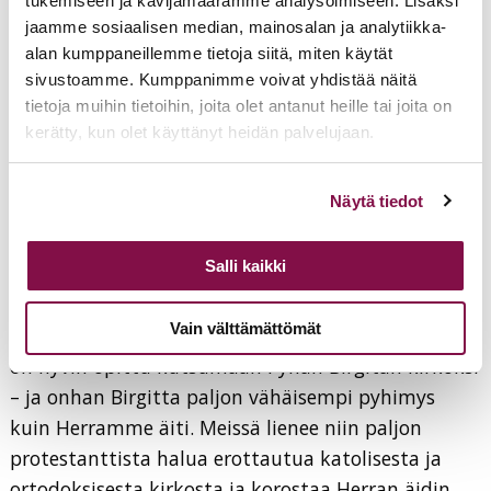
tukemiseen ja kävijämäärämme analysoimiseen. Lisäksi
tämän neidon välikappaleeksi suuren
jaamme sosiaalisen median, mainosalan ja analytiikka-
suunnitelmansa toteuttamiseksi. Siksi me emme
alan kumppaneillemme tietoja siitä, miten käytät
arkaile kutsua Mariaa pyhäksi; hän on saanut
sivustoamme. Kumppanimme voivat yhdistää näitä
erityisen armon ja osan Jumalan silmissä.
tietoja muihin tietoihin, joita olet antanut heille tai joita on
kerätty, kun olet käyttänyt heidän palvelujaan.
Meille luterilaisille on joskus vaikeaa nähdä, että
Marialla on erityinen asema Jumalan
Voit muuttaa evästeasetuksiesi hyväksyntää sivuston
Näytä tiedot
pelastustyössä ja ihmiskunnan armahtamisessa.
alalaidassa olevasta
Evästeasetukset
linkistä.
Me arkailemme puhua ”autuaasta neitsyestä”,
Salli kaikki
vaikka juuri Raamatun mukaan ”kaikki sukupolvet
ylistävät häntä autuaaksi”. Me arkailemme puhua
Vain välttämättömät
Pyhästä Mariasta, vaikka esimerkiksi tätä kirkkoa
on hyvin opittu kutsumaan Pyhän Birgitan kirkoksi
– ja onhan Birgitta paljon vähäisempi pyhimys
kuin Herramme äiti. Meissä lienee niin paljon
protestanttista halua erottautua katolisesta ja
ortodoksisesta kirkosta ja korostaa Herran äidin