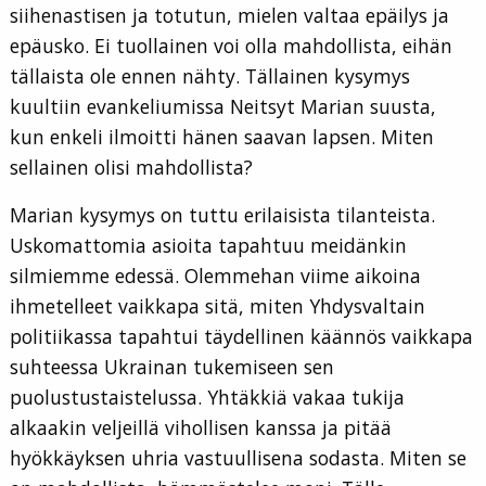
siihenastisen ja totutun, mielen valtaa epäilys ja
epäusko. Ei tuollainen voi olla mahdollista, eihän
tällaista ole ennen nähty. Tällainen kysymys
kuultiin evankeliumissa Neitsyt Marian suusta,
kun enkeli ilmoitti hänen saavan lapsen. Miten
sellainen olisi mahdollista?
Marian kysymys on tuttu erilaisista tilanteista.
Uskomattomia asioita tapahtuu meidänkin
silmiemme edessä. Olemmehan viime aikoina
ihmetelleet vaikkapa sitä, miten Yhdysvaltain
politiikassa tapahtui täydellinen käännös vaikkapa
suhteessa Ukrainan tukemiseen sen
puolustustaistelussa. Yhtäkkiä vakaa tukija
alkaakin veljeillä vihollisen kanssa ja pitää
hyökkäyksen uhria vastuullisena sodasta. Miten se