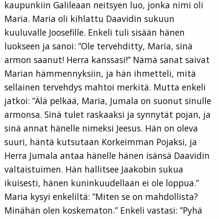
kaupunkiin Galileaan neitsyen luo, jonka nimi oli
Maria. Maria oli kihlattu Daavidin sukuun
kuuluvalle Joosefille. Enkeli tuli sisään hänen
luokseen ja sanoi: ”Ole tervehditty, Maria, sinä
armon saanut! Herra kanssasi!” Nämä sanat saivat
Marian hämmennyksiin, ja hän ihmetteli, mitä
sellainen tervehdys mahtoi merkitä. Mutta enkeli
jatkoi: ”Älä pelkää, Maria, Jumala on suonut sinulle
armonsa. Sinä tulet raskaaksi ja synnytät pojan, ja
sinä annat hänelle nimeksi Jeesus. Hän on oleva
suuri, häntä kutsutaan Korkeimman Pojaksi, ja
Herra Jumala antaa hänelle hänen isänsä Daavidin
valtaistuimen. Hän hallitsee Jaakobin sukua
ikuisesti, hänen kuninkuudellaan ei ole loppua.”
Maria kysyi enkeliltä: ”Miten se on mahdollista?
Minähän olen koskematon.” Enkeli vastasi: ”Pyhä