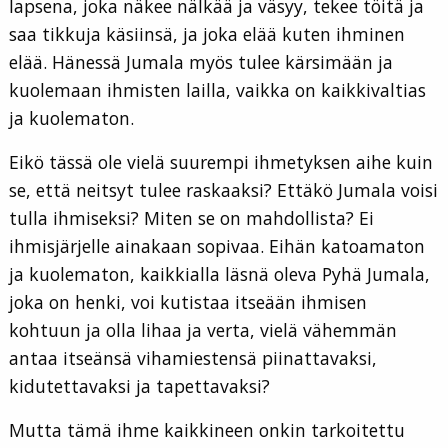
lapsena, joka näkee nälkää ja väsyy, tekee töitä ja
saa tikkuja käsiinsä, ja joka elää kuten ihminen
elää. Hänessä Jumala myös tulee kärsimään ja
kuolemaan ihmisten lailla, vaikka on kaikkivaltias
ja kuolematon.
Eikö tässä ole vielä suurempi ihmetyksen aihe kuin
se, että neitsyt tulee raskaaksi? Ettäkö Jumala voisi
tulla ihmiseksi? Miten se on mahdollista? Ei
ihmisjärjelle ainakaan sopivaa. Eihän katoamaton
ja kuolematon, kaikkialla läsnä oleva Pyhä Jumala,
joka on henki, voi kutistaa itseään ihmisen
kohtuun ja olla lihaa ja verta, vielä vähemmän
antaa itseänsä vihamiestensä piinattavaksi,
kidutettavaksi ja tapettavaksi?
Mutta tämä ihme kaikkineen onkin tarkoitettu