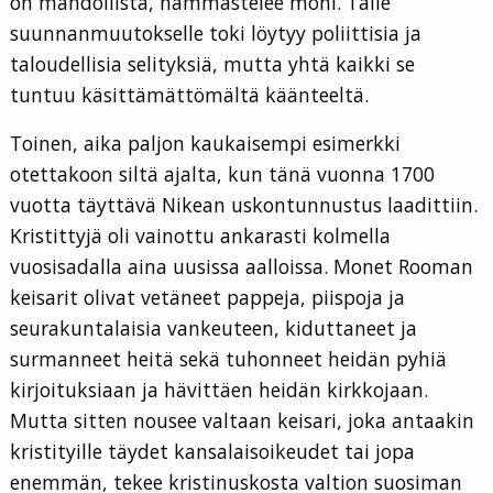
on mahdollista, hämmästelee moni. Tälle
suunnanmuutokselle toki löytyy poliittisia ja
taloudellisia selityksiä, mutta yhtä kaikki se
tuntuu käsittämättömältä käänteeltä.
Toinen, aika paljon kaukaisempi esimerkki
otettakoon siltä ajalta, kun tänä vuonna 1700
vuotta täyttävä Nikean uskontunnustus laadittiin.
Kristittyjä oli vainottu ankarasti kolmella
vuosisadalla aina uusissa aalloissa. Monet Rooman
keisarit olivat vetäneet pappeja, piispoja ja
seurakuntalaisia vankeuteen, kiduttaneet ja
surmanneet heitä sekä tuhonneet heidän pyhiä
kirjoituksiaan ja hävittäen heidän kirkkojaan.
Mutta sitten nousee valtaan keisari, joka antaakin
kristityille täydet kansalaisoikeudet tai jopa
enemmän, tekee kristinuskosta valtion suosiman