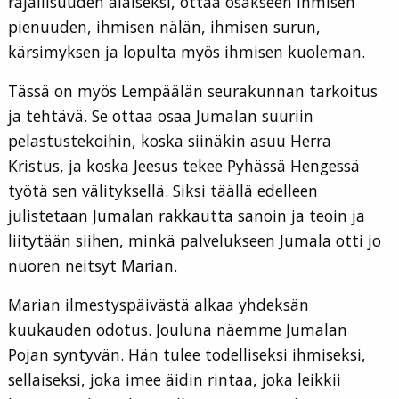
rajallisuuden alaiseksi, ottaa osakseen ihmisen
pienuuden, ihmisen nälän, ihmisen surun,
kärsimyksen ja lopulta myös ihmisen kuoleman.
Tässä on myös Lempäälän seurakunnan tarkoitus
ja tehtävä. Se ottaa osaa Jumalan suuriin
pelastustekoihin, koska siinäkin asuu Herra
Kristus, ja koska Jeesus tekee Pyhässä Hengessä
työtä sen välityksellä. Siksi täällä edelleen
julistetaan Jumalan rakkautta sanoin ja teoin ja
liitytään siihen, minkä palvelukseen Jumala otti jo
nuoren neitsyt Marian.
Marian ilmestyspäivästä alkaa yhdeksän
kuukauden odotus. Jouluna näemme Jumalan
Pojan syntyvän. Hän tulee todelliseksi ihmiseksi,
sellaiseksi, joka imee äidin rintaa, joka leikkii