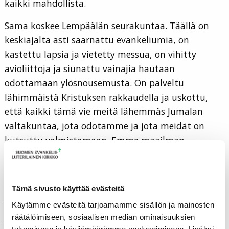
kaikki mahdollista.
Sama koskee Lempäälän seurakuntaa. Täällä on
keskiajalta asti saarnattu evankeliumia, on
kastettu lapsia ja vietetty messua, on vihitty
avioliittoja ja siunattu vainajia hautaan
odottamaan ylösnousemusta. On palveltu
lähimmäistä Kristuksen rakkaudella ja uskottu,
että kaikki tämä vie meitä lähemmäs Jumalan
valtakuntaa, jota odotamme ja jota meidät on
kutsuttu valmistamaan. Emme maailman
ongelmien edessä vaivu epätoivoon, vaikka suuret
uhat leijuisivat ilmassa tai ilmastossa – me
uskomme tulevaisuuteen, koska uskomme
Tämä sivusto käyttää evästeitä
Jumalaan, kuten ennenkin uskottiin.
Käytämme evästeitä tarjoamamme sisällön ja mainosten
räätälöimiseen, sosiaalisen median ominaisuuksien
Jumala teki nuoren Marian elämässä ihmeen, otti