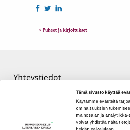
< Puheet ja kirjoitukset
Yhteystiedot
Tämä sivusto käyttää eväs
Piispan sihteeri Sanna Ora-Tuominen
Käytämme evästeitä tarjoa
sanna.ora@evl.fi tai +358 50 573 3745
ominaisuuksien tukemisee
mainosalan ja analytiikka
voivat yhdistää näitä tietoja
heidän palvelujaan.