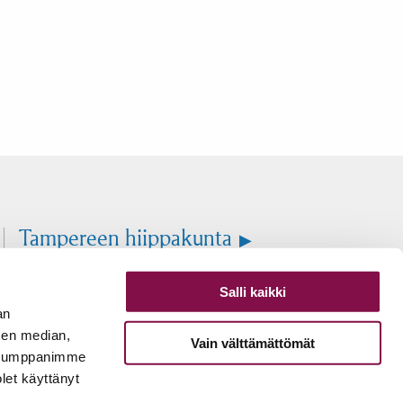
Tampereen hiippakunta
Suomen evankelis-luterilainen
Salli kaikki
kirkko
an
sen median,
Vain välttämättömät
Evästeasetukset
. Kumppanimme
olet käyttänyt