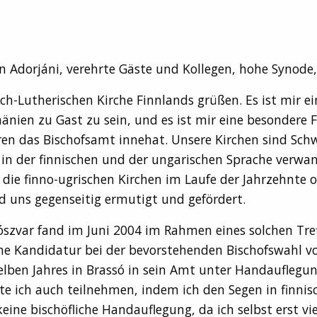
 Adorjáni, verehrte Gäste und Kollegen, hohe Synode,
h-Lutherischen Kirche Finnlands grüßen. Es ist mir ei
mänien zu Gast zu sein, und es ist mir eine besonder
hren das Bischofsamt innehat. Unsere Kirchen sind Sch
in der finnischen und der ungarischen Sprache verwand
 die finno-ugrischen Kirchen im Laufe der Jahrzehnte 
d uns gegenseitig ermutigt und gefördert.
lószvar fand im Juni 2004 im Rahmen eines solchen Tref
eine Kandidatur bei der bevorstehenden Bischofswahl v
lben Jahres in Brassó in sein Amt unter Handauflegu
te ich auch teilnehmen, indem ich den Segen in finnis
eine bischöfliche Handauflegung, da ich selbst erst vie