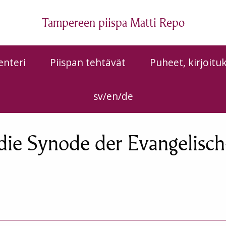
Tampereen piispa Matti Repo
enteri
Piispan tehtävät
Puheet, kirjoitu
sv/en/de
die Synode der Evangelisch