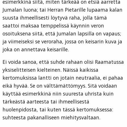
esimerkkinä siitä, miten tärkeää on etsiä aarretta
Jumalan luona; tai Herran Pietarille lupaama kalan
suusta ihmeellisesti löytyvä raha, jolla tämä
saattoi maksaa temppelissä käynnin veron
osoituksena siitä, että Jumalan lapsilla on vapaus;
ja viimeiseksi se veroraha, jossa on keisarin kuva ja
joka on annettava keisarille.
Ei voida sanoa, että suhde rahaan olisi Raamatussa
yksiselitteisen kielteinen. Näissä kaikissa
kertomuksissa lantti on jotain neutraalia, ei pahaa
eikä hyvää. Se on välttämättömyys. Sitä voidaan
käyttää esimerkkinä niin suuresta uhrista kuin
tärkeästä aarteesta tai ihmeellisestä
huolenpidosta, tai kuten tässä kertomuksessa:
suhteesta pakanalliseen miehitysvaltaan.