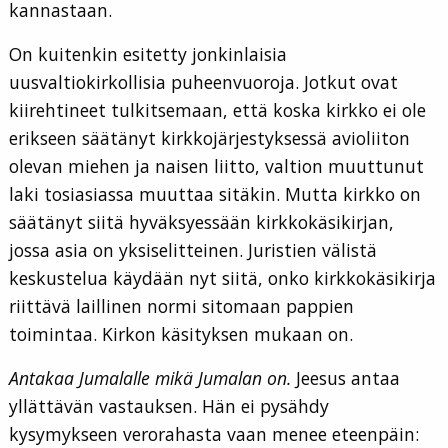
kannastaan.
On kuitenkin esitetty jonkinlaisia
uusvaltiokirkollisia puheenvuoroja. Jotkut ovat
kiirehtineet tulkitsemaan, että koska kirkko ei ole
erikseen säätänyt kirkkojärjestyksessä avioliiton
olevan miehen ja naisen liitto, valtion muuttunut
laki tosiasiassa muuttaa sitäkin. Mutta kirkko on
säätänyt siitä hyväksyessään kirkkokäsikirjan,
jossa asia on yksiselitteinen. Juristien välistä
keskustelua käydään nyt siitä, onko kirkkokäsikirja
riittävä laillinen normi sitomaan pappien
toimintaa. Kirkon käsityksen mukaan on.
Antakaa Jumalalle mikä Jumalan on.
Jeesus antaa
yllättävän vastauksen. Hän ei pysähdy
kysymykseen verorahasta vaan menee eteenpäin: