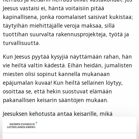
Jeesus vastaisi ei, häntä voitaisiin pitää
kapinallisena, jonka roomalaiset saisivat kukistaa;
täytyihän miehittäjälle veroja maksaa, sillä
tuottihan suurvalta rakennusprojekteja, työtä ja
turvallisuutta.
Kun Jeesus pyytää kysyjiä näyttämään rahan, hän
vie heiltä valtin kädestä. Eihän heidän, jumalisten
miesten olisi sopinut kannella mukanaan
epäjumalan kuvaa! Kun heiltä sellainen löytyy,
osoittaa se, että hekin suostuvat elämään
pakanallisen keisarin sääntöjen mukaan.
Jeesuksen kehotusta antaa keisarille, mikä
keisarille kuuluu ja Jumalalle, mikä Jumalalle
kuuluu, on käytetty monesti siten, että paino on