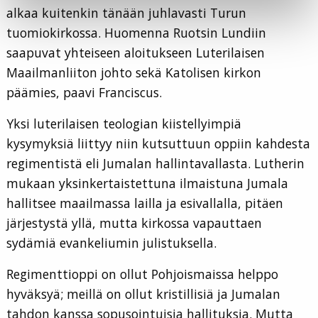
alkaa kuitenkin tänään juhlavasti Turun
tuomiokirkossa. Huomenna Ruotsin Lundiin
saapuvat yhteiseen aloitukseen Luterilaisen
Maailmanliiton johto sekä Katolisen kirkon
päämies, paavi Franciscus.
Yksi luterilaisen teologian kiistellyimpiä
kysymyksiä liittyy niin kutsuttuun oppiin kahdesta
regimentistä eli Jumalan hallintavallasta. Lutherin
mukaan yksinkertaistettuna ilmaistuna Jumala
hallitsee maailmassa lailla ja esivallalla, pitäen
järjestystä yllä, mutta kirkossa vapauttaen
sydämiä evankeliumin julistuksella.
Regimenttioppi on ollut Pohjoismaissa helppo
hyväksyä; meillä on ollut kristillisiä ja Jumalan
tahdon kanssa sopusointuisia hallituksia. Mutta