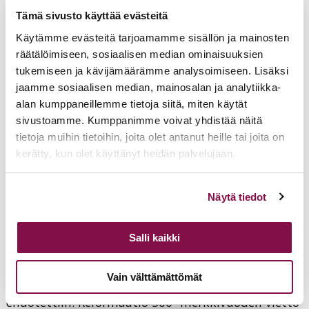
asetettu ensimmäiselle osalle. Sillä on korostettu
Tämä sivusto käyttää evästeitä
uskollisuutta esivallalle. Sitä on käytetty
Käytämme evästeitä tarjoamamme sisällön ja mainosten
erottamaan maalliset ja hengelliset asiat ja
räätälöimiseen, sosiaalisen median ominaisuuksien
katsottu toisten kuuluvan valtiolle siten, ettei
tukemiseen ja kävijämäärämme analysoimiseen. Lisäksi
niissä tarvitse kristityn omatuntoaan vaivata, sillä
jaamme sosiaalisen median, mainosalan ja analytiikka-
itse Jumalan Poikahan käskee luovuttaa
alan kumppaneillemme tietoja siitä, miten käytät
määräysvallan keisarille. Mutta ei Jeesus tarkoita
sivustoamme. Kumppanimme voivat yhdistää näitä
sitä, että ihminen jakautuisi kahtia maalliseen ja
tietoja muihin tietoihin, joita olet antanut heille tai joita on
kerätty, kun olet käyttänyt heidän palvelujaan.
hengelliseen. Hän on yksi kokonaisuus ja hänen on
valinnoissaan etsittävä sopusointua omatuntonsa
Voit muuttaa evästeasetuksiesi hyväksyntää sivuston
tähden.
Näytä tiedot
alalaidassa olevasta
Evästeasetukset
linkistä.
Huomenna, 31.10. vietetään luterilaisissa kirkoissa
Salli kaikki
uskonpuhdistuksen muistopäivää. Meillä Suomessa
sitä ei viimeisessä jumalanpalvelusuudistuksessa
Vain välttämättömät
sisällytetty kirkkovuoden kalenteriin, vaikka niin
ehdotettiin. Reformaatio 500 -merkkivuoden vietto