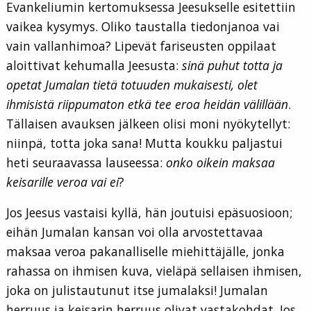
Evankeliumin kertomuksessa Jeesukselle esitettiin
vaikea kysymys. Oliko taustalla tiedonjanoa vai
vain vallanhimoa? Lipevät fariseusten oppilaat
aloittivat kehumalla Jeesusta:
sinä puhut totta ja
opetat Jumalan tietä totuuden mukaisesti, olet
ihmisistä riippumaton etkä tee eroa heidän välillään
.
Tällaisen avauksen jälkeen olisi moni nyökytellyt:
niinpä, totta joka sana! Mutta koukku paljastui
heti seuraavassa lauseessa:
onko oikein maksaa
keisarille veroa vai ei
?
Jos Jeesus vastaisi kyllä, hän joutuisi epäsuosioon;
eihän Jumalan kansan voi olla arvostettavaa
maksaa veroa pakanalliselle miehittäjälle, jonka
rahassa on ihmisen kuva, vieläpä sellaisen ihmisen,
joka on julistautunut itse jumalaksi! Jumalan
herruus ja keisarin herruus olivat vastakohdat. Jos