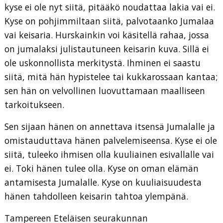
kyse ei ole nyt siitä, pitääkö noudattaa lakia vai ei.
Kyse on pohjimmiltaan siitä, palvotaanko Jumalaa
vai keisaria. Hurskainkin voi käsitellä rahaa, jossa
on jumalaksi julistautuneen keisarin kuva. Sillä ei
ole uskonnollista merkitystä. Ihminen ei saastu
siitä, mitä hän hypistelee tai kukkarossaan kantaa;
sen hän on velvollinen luovuttamaan maalliseen
tarkoitukseen.
Sen sijaan hänen on annettava itsensä Jumalalle ja
omistauduttava hänen palvelemiseensa. Kyse ei ole
siitä, tuleeko ihmisen olla kuuliainen esivallalle vai
ei. Toki hänen tulee olla. Kyse on oman elämän
antamisesta Jumalalle. Kyse on kuuliaisuudesta
hänen tahdolleen keisarin tahtoa ylempänä.
Tampereen Eteläisen seurakunnan