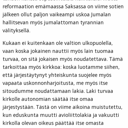
reformaation emämaassa Saksassa on viime sotien
jälkeen ollut paljon vaikeampi uskoa Jumalan
hallitsevan myös jumalattoman tyrannian
välityksellä.
Kukaan ei kuitenkaan ole valtion ulkopuolella,
vaan koska jokainen nauttii myös lain tuomaa
turvaa, on sitä jokaisen myös noudatettava. Tämä
tarkoittaa myös kirkkoa: koska luotamme siihen,
että järjestäytynyt yhteiskunta suojelee myös
vapaata uskonnonharjoitusta, me myös itse
sitoudumme noudattamaan lakia. Laki turvaa
kirkolle autonomian säätää itse omaa
järjestystään. Tästä on viime aikoina muistutettu,
kun eduskunta muutti avioliittolakia ja vakuutti
kirkolla olevan oikeus päättää itse omasta