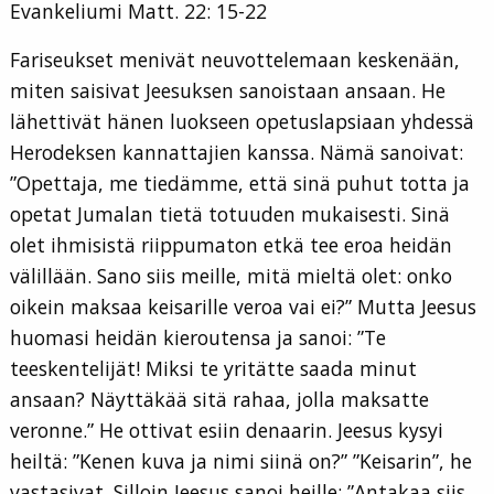
Evankeliumi Matt. 22: 15-22
Fariseukset menivät neuvottelemaan keskenään,
miten saisivat Jeesuksen sanoistaan ansaan. He
lähettivät hänen luokseen opetuslapsiaan yhdessä
Herodeksen kannattajien kanssa. Nämä sanoivat:
”Opettaja, me tiedämme, että sinä puhut totta ja
opetat Jumalan tietä totuuden mukaisesti. Sinä
olet ihmisistä riippumaton etkä tee eroa heidän
välillään. Sano siis meille, mitä mieltä olet: onko
oikein maksaa keisarille veroa vai ei?” Mutta Jeesus
huomasi heidän kieroutensa ja sanoi: ”Te
teeskentelijät! Miksi te yritätte saada minut
ansaan? Näyttäkää sitä rahaa, jolla maksatte
veronne.” He ottivat esiin denaarin. Jeesus kysyi
heiltä: ”Kenen kuva ja nimi siinä on?” ”Keisarin”, he
vastasivat. Silloin Jeesus sanoi heille: ”Antakaa siis