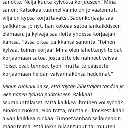
sanotte: ’Neljä kuuta kylvöstä korjuuseen.’ Minä
sanon: Katsokaa tuonne! Vainio on jo vaalennut,
vilja on kypsä korjattavaksi. Sadonkorjaaja saa
palkkansa jo nyt, hän kokoaa satoa iankaikkiseen
elämään, ja kylväjä saa iloita yhdessä korjaajan
kanssa. Tässä pitää paikkansa sanonta: ’Toinen
kylvää, toinen korjaa.’ Minä olen lähettänyt teidät
korjaamaan satoa, josta ette ole nähneet vaivaa.
Toiset ovat tehneet työn, mutta te pääsette
korjaamaan heidän vaivannäkönsä hedelmät.”
Minun ruokani on se, että täytän lähettäjäni tahdon ja
vien hänen työnsä päätökseen.
Rakkaat
seurakuntalaiset. Mitä kaikkea ihminen voi syödä?
Ainakin ruokaa, eikö totta, mutta ei ilmeisestikään
aivan kaikkea ruokaa. Tunnetaanhan sellainenkin
määritelmä, että jokin pilaantunut tai muuten