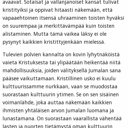
avaavat. Sotaisat ja vallanjanoiset kansat tulivat
kristityiksi ja oppivat hitaasti näkemään, että
vapaaehtoinen itsensä uhraaminen toisten hyväksi
on suurempaa ja merkittävämpää kuin toisten
alistaminen. Mutta tämä vaikea läksy ei ole
pysynyt kaikkien kristittyjenkään mielessä.
Tulevien polvien kannalta on kovin lyhytnäköistä
vaieta Kristuksesta tai ylipäätään heikentää niitä
mahdollisuuksia, joiden välityksellä Jumalan sana
pääsee vaikuttamaan. Kristillinen usko ei kuulu
kulttuurissamme nurkkaan, vaan se muodostaa
suorastaan kulttuurin ytimen. Se on sen sisäinen
voimanlähde, joka auttaa näkemään kaikkien
ihmisten yhtäläisen arvon Jumalan luomana ja
lunastamana. On suorastaan vaarallista vähentää
lasten ja nuorten tietämystä oman kulttuurin