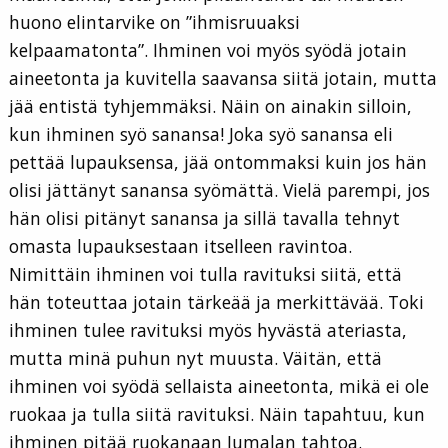
huono elintarvike on ”ihmisruuaksi
kelpaamatonta”. Ihminen voi myös syödä jotain
aineetonta ja kuvitella saavansa siitä jotain, mutta
jää entistä tyhjemmäksi. Näin on ainakin silloin,
kun ihminen syö sanansa! Joka syö sanansa eli
pettää lupauksensa, jää ontommaksi kuin jos hän
olisi jättänyt sanansa syömättä. Vielä parempi, jos
hän olisi pitänyt sanansa ja sillä tavalla tehnyt
omasta lupauksestaan itselleen ravintoa.
Nimittäin ihminen voi tulla ravituksi siitä, että
hän toteuttaa jotain tärkeää ja merkittävää. Toki
ihminen tulee ravituksi myös hyvästä ateriasta,
mutta minä puhun nyt muusta. Väitän, että
ihminen voi syödä sellaista aineetonta, mikä ei ole
ruokaa ja tulla siitä ravituksi. Näin tapahtuu, kun
ihminen pitää ruokanaan Jumalan tahtoa.