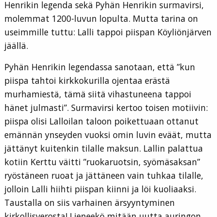
Henrikin legenda sekä Pyhän Henrikin surmavirsi,
molemmat 1200-luvun lopulta. Mutta tarina on
useimmille tuttu: Lalli tappoi piispan Köyliönjärven
jäällä.
Pyhän Henrikin legendassa sanotaan, että ”kun
piispa tahtoi kirkkokurilla ojentaa erästä
murhamiestä, tämä siitä vihastuneena tappoi
hänet julmasti”. Surmavirsi kertoo toisen motiivin:
piispa olisi Lalloilan taloon poikettuaan ottanut
emännän ynseyden vuoksi omin luvin eväät, mutta
jättänyt kuitenkin tilalle maksun. Lallin palattua
kotiin Kerttu väitti ”ruokaruotsin, syömäsaksan”
ryöstäneen ruoat ja jättäneen vain tuhkaa tilalle,
jolloin Lalli hiihti piispan kiinni ja löi kuoliaaksi.
Taustalla on siis varhainen ärsyyntyminen
kirkollisverosta! Lieneekö mitään uutta auringon