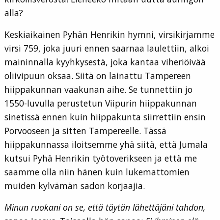
alla?
Keskiaikainen Pyhän Henrikin hymni, virsikirjamme
virsi 759, joka juuri ennen saarnaa laulettiin, alkoi
maininnalla kyyhkysestä, joka kantaa viheriöivää
oliivipuun oksaa. Siitä on lainattu Tampereen
hiippakunnan vaakunan aihe. Se tunnettiin jo
1550-luvulla perustetun Viipurin hiippakunnan
sinetissä ennen kuin hiippakunta siirrettiin ensin
Porvooseen ja sitten Tampereelle. Tässä
hiippakunnassa iloitsemme yhä siitä, että Jumala
kutsui Pyhä Henrikin työtoverikseen ja että me
saamme olla niin hänen kuin lukemattomien
muiden kylvämän sadon korjaajia.
Minun ruokani on se, että täytän lähettäjäni tahdon,