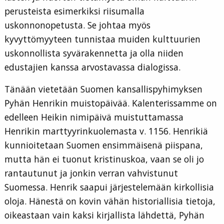
perusteista esimerkiksi riisumalla
uskonnonopetusta. Se johtaa myös
kyvyttömyyteen tunnistaa muiden kulttuurien
uskonnollista syvärakennetta ja olla niiden
edustajien kanssa arvostavassa dialogissa.
Tänään vietetään Suomen kansallispyhimyksen
Pyhän Henrikin muistopäivää. Kalenterissamme on
edelleen Heikin nimipäivä muistuttamassa
Henrikin marttyyrinkuolemasta v. 1156. Henrikiä
kunnioitetaan Suomen ensimmäisenä piispana,
mutta hän ei tuonut kristinuskoa, vaan se oli jo
rantautunut ja jonkin verran vahvistunut
Suomessa. Henrik saapui järjestelemään kirkollisia
oloja. Hänestä on kovin vähän historiallisia tietoja,
oikeastaan vain kaksi kirjallista lähdettä, Pyhän