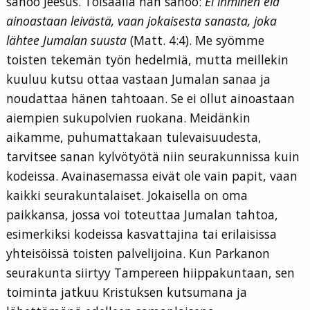
sanoo Jeesus. Toisaalla hän sanoo:
Ei ihminen elä
ainoastaan leivästä, vaan jokaisesta sanasta, joka
lähtee Jumalan suusta
(Matt. 4:4). Me syömme
toisten tekemän työn hedelmiä, mutta meillekin
kuuluu kutsu ottaa vastaan Jumalan sanaa ja
noudattaa hänen tahtoaan. Se ei ollut ainoastaan
aiempien sukupolvien ruokana. Meidänkin
aikamme, puhumattakaan tulevaisuudesta,
tarvitsee sanan kylvötyötä niin seurakunnissa kuin
kodeissa. Avainasemassa eivät ole vain papit, vaan
kaikki seurakuntalaiset. Jokaisella on oma
paikkansa, jossa voi toteuttaa Jumalan tahtoa,
esimerkiksi kodeissa kasvattajina tai erilaisissa
yhteisöissä toisten palvelijoina. Kun Parkanon
seurakunta siirtyy Tampereen hiippakuntaan, sen
toiminta jatkuu Kristuksen kutsumana ja