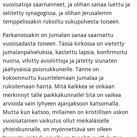
vuosisatoja saarnanneet, ja olihan sanaa luettu ja
selitetty synagogissa, ja olihan Jerusalemin
temppelissäkin rukoiltu sukupolvesta toiseen.
Parkanossakin on Jumalan sanaa saarnattu
vuosisadasta toiseen. Tässä kirkossa on vietetty
jumalanpalveluksia, kastettu lapsia, konfirmoitu
nuoria, vihitty avioliittoja ja jätetty siunaten
jäähyväisiä poisnukkuneille. Tänne on
kokoonnuttu kuuntelemaan Jumalaa ja
rukoilemaan häntä. Mitä kaikkea se onkaan
merkinnyt tälle paikkakunnalle! Sitä on vaikea
arvioida vain lyhyeen ajanjaksoon katsomalla.
Mutta kun katsoo, millainen on kristillisen uskon
vuosisatainen vaikutus ollut meikäläiselle
yhteiskunnalle, on myönnettävä sen olleen