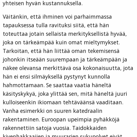
yhteisen hyvän kustannuksella.
Väitänkin, että ihminen voi parhaimmassa
tapauksessa tulla ravituksi siitä, että hän
toteuttaa jotain sellaista merkityksellistä hyvää,
joka on tärkeämpää kuin omat mieltymykset.
Tarkoitan, että hän liittää oman tekemisensä
johonkin itseään suurempaan ja tärkeämpään ja
näkee olevansa merkittävä osa kokonaisuutta, jota
hän ei ensi silmäyksellä pystynyt kunnolla
hahmottamaan. Se saattaa vaatia häneltä
käsityskykyä, joka ylittää sen, mitä häneltä juuri
kulloiseenkin ikiomaan tehtäväänsä vaaditaan.
Vanha esimerkki on suuren katedraalin
rakentaminen. Euroopan upeimpia pyhäkköjä
rakennettiin satoja vuosia. Taidokkaiden
kivenhakkaajien ja muurarien sukupolvet eivät