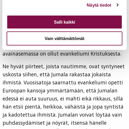
Voit muuttaa evästeasetuksiesi hyväksyntää sivuston
miten kirkko olisi jarruttanut kehitystä,
Näytä tiedot
alalaidassa olevasta
Evästeasetukset
linkistä.
kristinusko on päinvastoin pitkässä tarkastelussa
tehnyt tuon kulttuurisen kehityksen mahdolliseksi.
Salli kaikki
Länsimainen yhteiskunta vapauksineen ja
ihmisoikeuksineen ei ole syntynyt tyhjästä, vaan se
Vain välttämättömät
on tietyn pitkän historian tulos; historian, jonka
avainasemassa on ollut evankeliumi Kristuksesta.
Ne hyvät piirteet, joista nautimme, ovat syntyneet
uskosta siihen, että Jumala rakastaa jokaista
ihmistä. Vuosisatoja saarnattu evankeliumi opetti
Euroopan kansoja ymmärtämään, että Jumalan
edessä ei auta suuruus, ei mahti eikä rikkaus, sillä
hän etsii pientä, heikkoa, vähäistä ja jopa syntistä
ja kadotettua ihmistä. Jumalan voivat löytää vain
puhdassydämiset ja nöyrät, itsensä hänelle