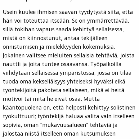
Usein kuulee ihmisen saavan tyydytystä siitä, että
hän voi toteuttaa itseään. Se on ymmärrettävää,
sillä tokihan vapaus saada kehittyä sellaisessa,
mistä on kiinnostunut, antaa tekijälleen
onnistumisen ja mielekkyyden kokemuksia.
Jokainen valitsee mieluiten sellaisia tehtäviä, joista
nauttii ja joita tuntee osaavansa. Työpaikoilla
viihdytään sellaisessa ympäristössä, jossa on tilaa
tuoda oma kekseliäisyys yhteiseksi hyväksi eikä
työntekijöitä pakoteta sellaiseen, mikä ei heitä
motivoi tai mitä he eivät osaa. Mutta
kääntöpuolena on, että helposti kehittyy solistinen
työkulttuuri; työntekijä haluaa valita vain itselleen
sopivia, oman ”mukavuusalueen” tehtäviä ja
jalostaa niistä itselleen oman kutsumuksen