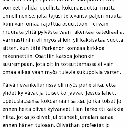
voineet nähdä lopullista kokonaisuutta, mutta
onnellinen se, joka tajusi tekevänsä paljon muuta
kuin vain omaa rajattua osuuttaan – ei vain
muurata yhtä pylvästä vaan rakentaa katedraalia.
Varmasti niin oli myös silloin yli kaksisataa vuotta
sitten, kun tätä Parkanon komeaa kirkkoa
rakennettiin. Osattiin katsoa johonkin
suurempaan, jota oltiin toteuttamassa ei vain
omaa aikaa vaan myös tulevia sukupolvia varten.
Päivän evankeliumissa oli myös puhe siitä, että
yhdet kylvävät ja toiset korjaavat. Jeesus lähetti
opetuslapsensa kokoamaan satoa, jonka toiset jo
ennen heitä olivat kylväneet. Hän tarkoitti kaikkia
niitä, jotka jo olivat julistaneet Jumalan sanaa
ennen hänen tuloaan. Olivathan profeetat jo