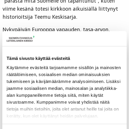
”parasta mitä Suomelle on tapahtunut”, kuten
viime kesänä totesi kirkkoon aikuisiällä liittynyt
historioitsija Teemu Keskisarja.
Nykypäivän Eurooppa vapauden, tasa-arvon,
ihmisoikeuksien ja hyvinvoinnin maanosana on
pitkälti kristinuskon hedelmöittämä. Jopa ne
liberaalit arvot, joiden puolustajien usein kuulee
Tämä sivusto käyttää evästeitä
väittävän olevan pikemminkin irtautumista
Käytämme evästeitä tarjoamamme sisällön ja mainosten
kristinuskon kahlitsevasta vaikutuksesta, ovat
räätälöimiseen, sosiaalisen median ominaisuuksien
pohjimmiltaan kristillisen kaksituhatvuotisen
tukemiseen ja kävijämäärämme analysoimiseen. Lisäksi
valtakulttuurin tuote. Kirkon julistama
jaamme sosiaalisen median, mainosalan ja analytiikka-
evankeliumi ei ole näiden arvojen vihollinen, vaikka
alan kumppaneillemme tietoja siitä, miten käytät
näin joskus propagandistisesti väitetään, tai jopa
sivustoamme. Kumppanimme voivat yhdistää näitä
tietoja muihin tietoihin, joita olet antanut heille tai joita on
lyhytnäköisesti kristittyjen taholta itsekin
kerätty, kun olet käyttänyt heidän palvelujaan.
uskotaan. Asia on päinvastoin, sillä vaikka
historiasta löytyisi yksittäisiä esimerkkejä siitä,