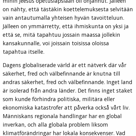
mihin Jeesus opetuslapsiaan oli ohjannut. Jälleen
on nähty, että tästäkin koettelemuksesta selvitään
vain antautumalla yhteisen hyvän tavoitteluun.
Jälleen on ymmärretty, että ihmiskunta on yksi ja
että se, mitä tapahtuu jossain maassa jollekin
kansakunnalle, voi joissain toisissa oloissa
tapahtua itselle.
Dagens globaliserade värld är ett nätverk där vår
säkerhet, fred och välbefinnande är knutna till
andras säkerhet, fred och välbefinnande. Inget land
är isolerad från andra länder. Det finns inget staket
som kunde förhindra politiska, militära eller
ekonomiska katastrofer att påverka också vårt liv.
Människans regionala handlingar har en global
inverkan, och alla globala problem liksom
klimatförändringar har lokala konsekvenser. Vad