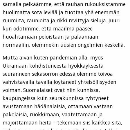
samalla pelkäämme, että rauhan rukouksistamme
huolimatta sota leviää ja tuottaa yhä enemmän
ruumiita, raunioita ja rikki revittyjä sieluja. Juuri
kun odotimme, että maailma pääsee
huoahtamaan peloistaan ja palaamaan
normaaliin, olemmekin uusien ongelmien keskellä.
Mutta aivan kuten pandemian alla, myös
Ukrainaan kohdistuneesta hyökkäyksestä
seuranneen sekasorron edessä olemme toivoa
vahvistavalla tavalla löytäneet yhteisöllisyyden
voiman. Suomalaiset ovat niin kunnissa,
kaupungeissa kuin seurakunnissa ryhtyneet
avustamaan hädänalaisia, ottamaan vastaan
pakolaisia, ruokkimaan, vaatettamaan ja
majoittamaan heitä – tekemään siis kaikkea sitä,