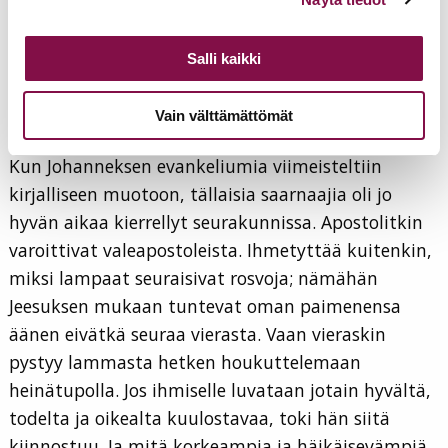
sielullisesti. He katkeroittavat nämä häpeällä:
alalaidassa olevasta
Evästeasetukset
linkistä.
miten saatoimme olla niin hyväuskoisia
. Osuvasti
Salli kaikki
kirjoitti Mikael Agricola rukouskirjansa
”manauksessa pappien tykö”:
se häijy paimen olla
Vain välttämättömät
mahtaa / joka suden lailla lampaat lahtaa.
Kun Johanneksen evankeliumia viimeisteltiin
kirjalliseen muotoon, tällaisia saarnaajia oli jo
hyvän aikaa kierrellyt seurakunnissa. Apostolitkin
varoittivat valeapostoleista. Ihmetyttää kuitenkin,
miksi lampaat seuraisivat rosvoja; nämähän
Jeesuksen mukaan tuntevat oman paimenensa
äänen eivätkä seuraa vierasta. Vaan vieraskin
pystyy lammasta hetken houkuttelemaan
heinätupolla. Jos ihmiselle luvataan jotain hyvältä,
todelta ja oikealta kuulostavaa, toki hän siitä
kiinnostuu. Ja mitä korkeampia ja häikäisevämpiä