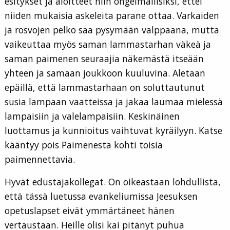
esitykset ja aloitteet niin ongelmallisiksi, ettei
niiden mukaisia askeleita parane ottaa. Varkaiden
ja rosvojen pelko saa pysymään valppaana, mutta
vaikeuttaa myös saman lammastarhan väkeä ja
saman paimenen seuraajia näkemästä itseään
yhteen ja samaan joukkoon kuuluvina. Aletaan
epäillä, että lammastarhaan on soluttautunut
susia lampaan vaatteissa ja jakaa laumaa mielessä
lampaisiin ja valelampaisiin. Keskinäinen
luottamus ja kunnioitus vaihtuvat kyräilyyn. Katse
kääntyy pois Paimenesta kohti toisia
paimennettavia.
Hyvät edustajakollegat. On oikeastaan lohdullista,
että tässä luetussa evankeliumissa Jeesuksen
opetuslapset eivät ymmärtäneet hänen
vertaustaan. Heille olisi kai pitänyt puhua