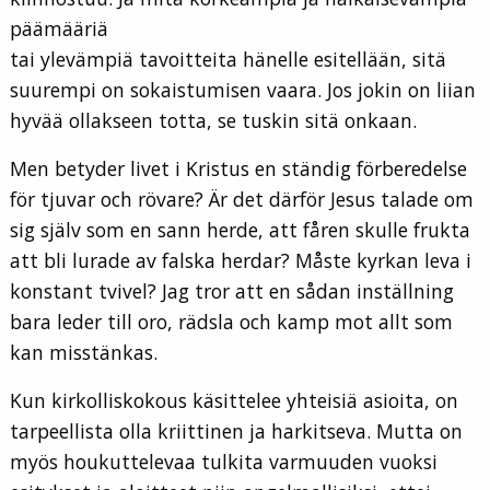
päämääriä
tai ylevämpiä tavoitteita hänelle esitellään, sitä
suurempi on sokaistumisen vaara. Jos jokin on liian
hyvää ollakseen totta, se tuskin sitä onkaan.
Men betyder livet i Kristus en ständig förberedelse
för tjuvar och rövare? Är det därför Jesus talade om
sig själv som en sann herde, att fåren skulle frukta
att bli lurade av falska herdar? Måste kyrkan leva i
konstant tvivel? Jag tror att en sådan inställning
bara leder till oro, rädsla och kamp mot allt som
kan misstänkas.
Kun kirkolliskokous käsittelee yhteisiä asioita, on
tarpeellista olla kriittinen ja harkitseva. Mutta on
myös houkuttelevaa tulkita varmuuden vuoksi