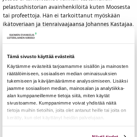
pelastushistorian avainhenkilöitä kuten Moosesta
tai profeettoja. Hän ei tarkoittanut myöskään
ikätoveriaan ja tienraivaajaansa Johannes Kastajaa.
Kaikki nämä pyhät kuuluvat Jumalan lähettämiin
sanansaattajiin, eivät aidan yli hyppiviin pahoihin.
Sen sijaan varkaat ja rosvot ovat niitä saarnaajia ja
Tämä sivusto käyttää evästeitä
johtajia, jotka houkuttelevat Jumalan luomia
Käytämme evästeitä tarjoamamme sisällön ja mainosten
omaan laumaansa saadakseen heistä jotain
räätälöimiseen, sosiaalisen median ominaisuuksien
hyötyä. He vetävät peräänsä niitä, joita kiinnostaa
tukemiseen ja kävijämäärämme analysoimiseen. Lisäksi
saavuttaa jotain seuraamalla vääriä opettajia.
jaamme sosiaalisen median, mainosalan ja analytiikka-
alan kumppaneillemme tietoja siitä, miten käytät
Ehkä nämä odottavat itseensäkin tarttuvan jotain
sivustoamme. Kumppanimme voivat yhdistää näitä
menestystä ihailemansa johtajan gloriasta?
tietoja muihin tietoihin, joita olet antanut heille tai joita on
Lopulta valheprofeetat ja kansankiihottajat
kerätty, kun olet käyttänyt heidän palvelujaan.
kuitenkin aina vievät seuraajansa tuhoon ja
raunioittavat heidät niin ruumiillisesti kuin
Voit muuttaa evästeasetuksiesi hyväksyntää sivuston
Näytä tiedot