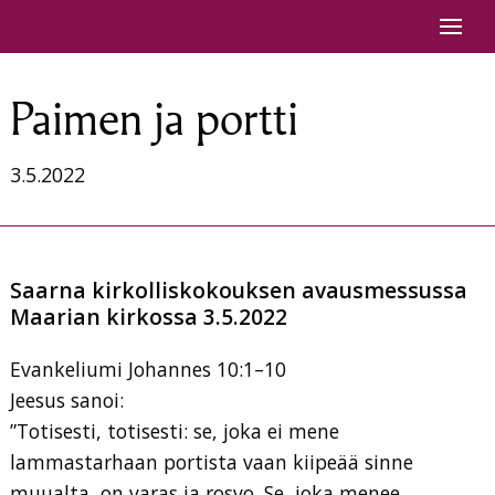
Siirry sisältöön
Paimen ja portti
3.5.2022
Saarna kirkolliskokouksen avausmessussa
Maarian kirkossa 3.5.2022
Evankeliumi Johannes 10:1–10
Jeesus sanoi:
”Totisesti, totisesti: se, joka ei mene
lammastarhaan portista vaan kiipeää sinne
muualta, on varas ja rosvo. Se, joka menee