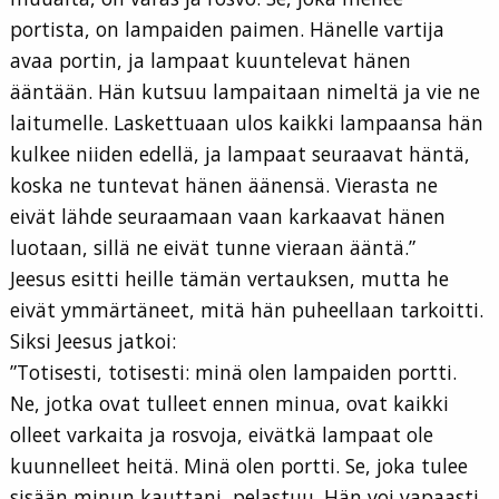
portista, on lampaiden paimen. Hänelle vartija
avaa portin, ja lampaat kuuntelevat hänen
ääntään. Hän kutsuu lampaitaan nimeltä ja vie ne
laitumelle. Laskettuaan ulos kaikki lampaansa hän
kulkee niiden edellä, ja lampaat seuraavat häntä,
koska ne tuntevat hänen äänensä. Vierasta ne
eivät lähde seuraamaan vaan karkaavat hänen
luotaan, sillä ne eivät tunne vieraan ääntä.”
Jeesus esitti heille tämän vertauksen, mutta he
eivät ymmärtäneet, mitä hän puheellaan tarkoitti.
Siksi Jeesus jatkoi:
”Totisesti, totisesti: minä olen lampaiden portti.
Ne, jotka ovat tulleet ennen minua, ovat kaikki
olleet varkaita ja rosvoja, eivätkä lampaat ole
kuunnelleet heitä. Minä olen portti. Se, joka tulee
sisään minun kauttani, pelastuu. Hän voi vapaasti