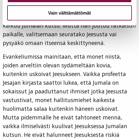
voimallaan. Evankeliumin kertomuksessakin se,
Vain välttämättömät
joka näkee Jeesuksen teot Jumalan tekoina, sille
kaikuu Jumalan kutsu. Mutta hän joutuu ratkaisun
paikalle, valitsemaan seuratako Jeesusta vai
pysyäkö omaan itseensä keskittyneenä.
Evankeliumissa mainitaan, että monet niistä,
joiden arveltiin olevan sydämeltään kovia,
kuitenkin uskoivat Jeesukseen. Vaikka profeetta
Jesajan kirjasta saattoi lukea, että Jumala on
sokaissut ja paaduttanut ihmiset jotka Jeesusta
vastustivat, monet hallitusmiehet kaikesta
huolimatta salaa kuitenkin häneen uskoivat.
Mutta pidemmälle he eivät tahtoneet mennä,
vaikka ilmiselvästi kuulivat Jeesuksessa Jumalan
kutsun. He eivät halunneet Jeesuksesta riskiä