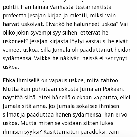
pohtii. Hän lainaa Vanhasta testamentista
profeetta Jesajan kirjaa ja miettii, miksi vain
harvat uskoivat. Eivätkö he halunneet uskoa? Vai
oliko jokin syvempi syy siihen, etteivät he
uskoneet? Jesajan kirjasta löytyi vastaus: he eivät
voineet uskoa, sillä Jumala oli paaduttanut heidän
sydämensä. Vaikka he näkivät, heissä ei syntynyt
uskoa.
Ehkä ihmisellä on vapaus uskoa, mitä tahtoo.
Mutta kun puhutaan uskosta Jumalan Poikaan,
näyttää siltä, ettei hänellä olekaan vapautta, ellei
Jumala sitä anna. Jos Jumala sokaisee ihmisen
silmät ja paaduttaa hänen sydämensä, hän ei voi
uskoa. Mutta miten se voidaan sitten lukea
ihmisen syyksi? Käsittämätön paradoksi: vain