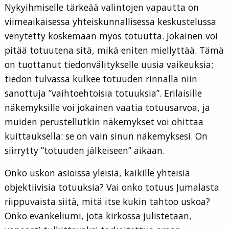
Nykyihmiselle tärkeää valintojen vapautta on
viimeaikaisessa yhteiskunnallisessa keskustelussa
venytetty koskemaan myös totuutta. Jokainen voi
pitää totuutena sitä, mikä eniten miellyttää. Tämä
on tuottanut tiedonvälitykselle uusia vaikeuksia;
tiedon tulvassa kulkee totuuden rinnalla niin
sanottuja ”vaihtoehtoisia totuuksia”. Erilaisille
näkemyksille voi jokainen vaatia totuusarvoa, ja
muiden perustellutkin näkemykset voi ohittaa
kuittauksella: se on vain sinun näkemyksesi. On
siirrytty ”totuuden jälkeiseen” aikaan.
Onko uskon asioissa yleisiä, kaikille yhteisiä
objektiivisia totuuksia? Vai onko totuus Jumalasta
riippuvaista siitä, mitä itse kukin tahtoo uskoa?
Onko evankeliumi, jota kirkossa julistetaan,