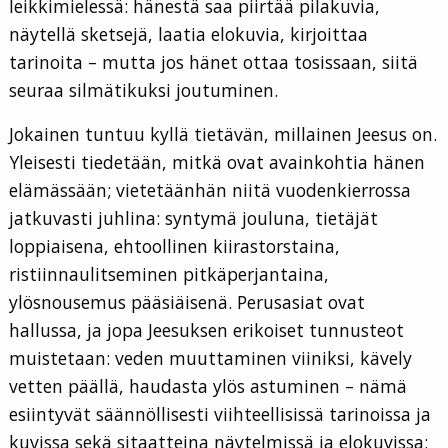
leikkimielessä: hänestä saa piirtää pilakuvia,
näytellä sketsejä, laatia elokuvia, kirjoittaa
tarinoita – mutta jos hänet ottaa tosissaan, siitä
seuraa silmätikuksi joutuminen.
Jokainen tuntuu kyllä tietävän, millainen Jeesus on.
Yleisesti tiedetään, mitkä ovat avainkohtia hänen
elämässään; vietetäänhän niitä vuodenkierrossa
jatkuvasti juhlina: syntymä jouluna, tietäjät
loppiaisena, ehtoollinen kiirastorstaina,
ristiinnaulitseminen pitkäperjantaina,
ylösnousemus pääsiäisenä. Perusasiat ovat
hallussa, ja jopa Jeesuksen erikoiset tunnusteot
muistetaan: veden muuttaminen viiniksi, kävely
vetten päällä, haudasta ylös astuminen – nämä
esiintyvät säännöllisesti viihteellisissä tarinoissa ja
kuvissa sekä sitaatteina näytelmissä ja elokuvissa;