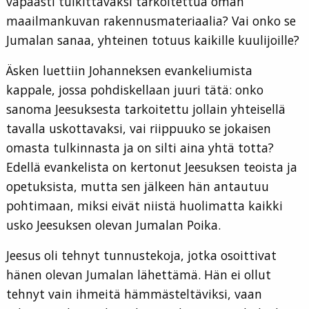
vapaasti tulkittavaksi tarkoitettua oman
maailmankuvan rakennusmateriaalia? Vai onko se
Jumalan sanaa, yhteinen totuus kaikille kuulijoille?
Äsken luettiin Johanneksen evankeliumista
kappale, jossa pohdiskellaan juuri tätä: onko
sanoma Jeesuksesta tarkoitettu jollain yhteisellä
tavalla uskottavaksi, vai riippuuko se jokaisen
omasta tulkinnasta ja on silti aina yhtä totta?
Edellä evankelista on kertonut Jeesuksen teoista ja
opetuksista, mutta sen jälkeen hän antautuu
pohtimaan, miksi eivät niistä huolimatta kaikki
usko Jeesuksen olevan Jumalan Poika.
Jeesus oli tehnyt tunnustekoja, jotka osoittivat
hänen olevan Jumalan lähettämä. Hän ei ollut
tehnyt vain ihmeitä hämmästeltäviksi, vaan