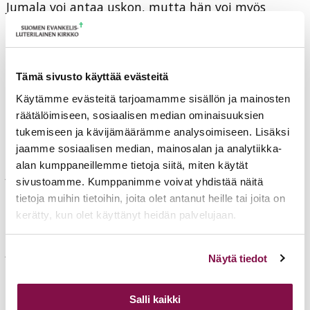
Jumala voi antaa uskon, mutta hän voi myös
tuomita uskon puutteesta. Ihminen ei voi vapaasti
päättää uskoansa, vaan se on Jumalan vaikutusta
hänessä, ja kuitenkin uskon puute voi tehdä
Tämä sivusto käyttää evästeitä
hänestä Jumalan silmissä tuomitun. Miten sitten
Käytämme evästeitä tarjoamamme sisällön ja mainosten
ylipäätään on mahdollista uskoa, ellei usko
räätälöimiseen, sosiaalisen median ominaisuuksien
olekaan ihmisen vapaasti valittavissa sen mukaan,
tukemiseen ja kävijämäärämme analysoimiseen. Lisäksi
mitä itse tahtoo?
jaamme sosiaalisen median, mainosalan ja analytiikka-
alan kumppaneillemme tietoja siitä, miten käytät
Joka kuulee Jeesuksen puheen Jumalan puheena,
sivustoamme. Kumppanimme voivat yhdistää näitä
sitä Jumala vetää luokseen. Joka tunnistaa, että
tietoja muihin tietoihin, joita olet antanut heille tai joita on
häntä Jumala kutsuu, uskoo jo häneen. Jota Jumala
kerätty, kun olet käyttänyt heidän palvelujaan.
kutsuu Jeesuksessa, siinä herää usko nimenomaan
Voit muuttaa evästeasetuksiesi hyväksyntää sivuston
Jeesukseen. Paradoksi aukeaa tältä kohtaa: Jumala
Näytä tiedot
alalaidassa olevasta
Evästeasetukset
linkistä.
itse synnyttää uskon antaessaan kuulla sanaansa.
Sanan hylkääminen koituu ihmiselle tuomioksi.
Salli kaikki
Jumalan kutsu vetää ja vapauttaa omalla