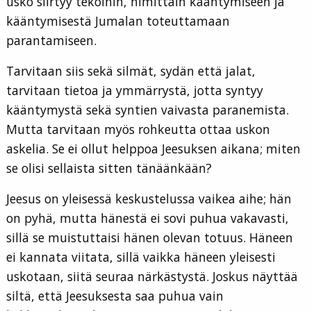
usko siirtyy tekoihin, nimittäin kääntymiseen ja
kääntymisestä Jumalan toteuttamaan
parantamiseen.
Tarvitaan siis sekä silmät, sydän että jalat,
tarvitaan tietoa ja ymmärrystä, jotta syntyy
kääntymystä sekä syntien vaivasta paranemista.
Mutta tarvitaan myös rohkeutta ottaa uskon
askelia. Se ei ollut helppoa Jeesuksen aikana; miten
se olisi sellaista sitten tänäänkään?
Jeesus on yleisessä keskustelussa vaikea aihe; hän
on pyhä, mutta hänestä ei sovi puhua vakavasti,
sillä se muistuttaisi hänen olevan totuus. Häneen
ei kannata viitata, sillä vaikka häneen yleisesti
uskotaan, siitä seuraa närkästystä. Joskus näyttää
siltä, että Jeesuksesta saa puhua vain