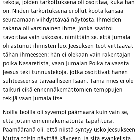
tekoja, joiden tarkoituksena oli osoittaa, kuka hän
on. Niiden tarkoituksena ei ollut koota kansaa
seuraamaan viihdyttävää näytöstä. Ihmeiden
takana oli varsinainen ihme, jonka saattoi
tavoittaa vain uskossa, nimittäin se, että Jumala
oli astunut ihmisten luo. Jeesuksen teot viittaavat
tähän ihmeeseen: hän ei olekaan vain rakentajan
poika Nasaretista, vaan Jumalan Poika taivaasta.
Jeesus teki tunnustekoja, jotka osoittivat hänen
suhteeseensa taivaalliseen Isään. Tämä mies ei ole
taikuri eikä ennennäkemättömien temppujen
tekijä vaan Jumala itse.
Noilla teoilla oli syvempi päämäärä kuin vain se,
että jotain ennennäkemätöntä tapahtuisi.
Päämääränä oli, että niistä syntyy usko Jeesukseen.
Mutta toisin näyttää käyneen, ja sitä evankelista