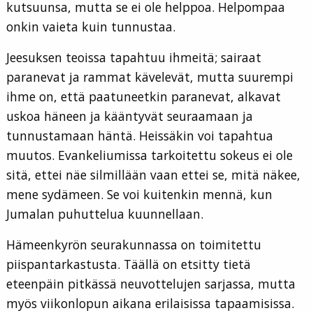
kutsuunsa, mutta se ei ole helppoa. Helpompaa
onkin vaieta kuin tunnustaa.
Jeesuksen teoissa tapahtuu ihmeitä; sairaat
paranevat ja rammat kävelevät, mutta suurempi
ihme on, että paatuneetkin paranevat, alkavat
uskoa häneen ja kääntyvät seuraamaan ja
tunnustamaan häntä. Heissäkin voi tapahtua
muutos. Evankeliumissa tarkoitettu sokeus ei ole
sitä, ettei näe silmillään vaan ettei se, mitä näkee,
mene sydämeen. Se voi kuitenkin mennä, kun
Jumalan puhuttelua kuunnellaan.
Hämeenkyrön seurakunnassa on toimitettu
piispantarkastusta. Täällä on etsitty tietä
eteenpäin pitkässä neuvottelujen sarjassa, mutta
myös viikonlopun aikana erilaisissa tapaamisissa.