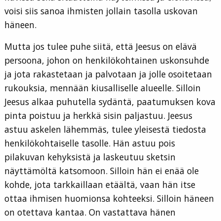
voisi siis sanoa ihmisten jollain tasolla uskovan
häneen.
Mutta jos tulee puhe siitä, että Jeesus on elävä
persoona, johon on henkilökohtainen uskonsuhde
ja jota rakastetaan ja palvotaan ja jolle osoitetaan
rukouksia, mennään kiusalliselle alueelle. Silloin
Jeesus alkaa puhutella sydäntä, paatumuksen kova
pinta poistuu ja herkkä sisin paljastuu. Jeesus
astuu askelen lähemmäs, tulee yleisestä tiedosta
henkilökohtaiselle tasolle. Hän astuu pois
pilakuvan kehyksistä ja laskeutuu sketsin
näyttämöltä katsomoon. Silloin hän ei enää ole
kohde, jota tarkkaillaan etäältä, vaan hän itse
ottaa ihmisen huomionsa kohteeksi. Silloin häneen
on otettava kantaa. On vastattava hänen