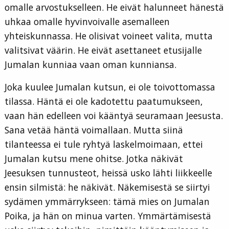
omalle arvostukselleen. He eivät halunneet hänestä
uhkaa omalle hyvinvoivalle asemalleen
yhteiskunnassa. He olisivat voineet valita, mutta
valitsivat väärin. He eivät asettaneet etusijalle
Jumalan kunniaa vaan oman kunniansa.
Joka kuulee Jumalan kutsun, ei ole toivottomassa
tilassa. Häntä ei ole kadotettu paatumukseen,
vaan hän edelleen voi kääntyä seuramaan Jeesusta.
Sana vetää häntä voimallaan. Mutta siinä
tilanteessa ei tule ryhtyä laskelmoimaan, ettei
Jumalan kutsu mene ohitse. Jotka näkivät
Jeesuksen tunnusteot, heissä usko lähti liikkeelle
ensin silmistä: he näkivät. Näkemisestä se siirtyi
sydämen ymmärrykseen: tämä mies on Jumalan
Poika, ja hän on minua varten. Ymmärtämisestä