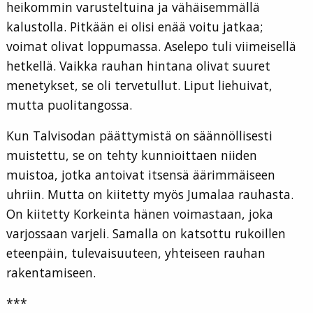
heikommin varusteltuina ja vähäisemmällä
kalustolla. Pitkään ei olisi enää voitu jatkaa;
voimat olivat loppumassa. Aselepo tuli viimeisellä
hetkellä. Vaikka rauhan hintana olivat suuret
menetykset, se oli tervetullut. Liput liehuivat,
mutta puolitangossa.
Kun Talvisodan päättymistä on säännöllisesti
muistettu, se on tehty kunnioittaen niiden
muistoa, jotka antoivat itsensä äärimmäiseen
uhriin. Mutta on kiitetty myös Jumalaa rauhasta.
On kiitetty Korkeinta hänen voimastaan, joka
varjossaan varjeli. Samalla on katsottu rukoillen
eteenpäin, tulevaisuuteen, yhteiseen rauhan
rakentamiseen.
***