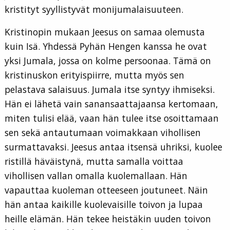
kristityt syyllistyvät monijumalaisuuteen.
Kristinopin mukaan Jeesus on samaa olemusta
kuin Isä. Yhdessä Pyhän Hengen kanssa he ovat
yksi Jumala, jossa on kolme persoonaa. Tämä on
kristinuskon erityispiirre, mutta myös sen
pelastava salaisuus. Jumala itse syntyy ihmiseksi.
Hän ei lähetä vain sanansaattajaansa kertomaan,
miten tulisi elää, vaan hän tulee itse osoittamaan
sen sekä antautumaan voimakkaan vihollisen
surmattavaksi. Jeesus antaa itsensä uhriksi, kuolee
ristillä häväistynä, mutta samalla voittaa
vihollisen vallan omalla kuolemallaan. Hän
vapauttaa kuoleman otteeseen joutuneet. Näin
hän antaa kaikille kuolevaisille toivon ja lupaa
heille elämän. Hän tekee heistäkin uuden toivon