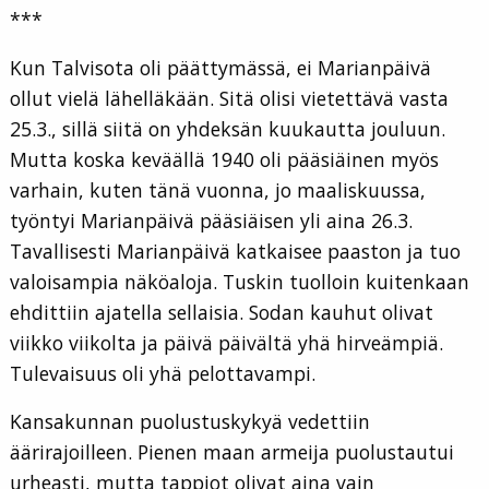
***
Kun Talvisota oli päättymässä, ei Marianpäivä
ollut vielä lähelläkään. Sitä olisi vietettävä vasta
25.3., sillä siitä on yhdeksän kuukautta jouluun.
Mutta koska keväällä 1940 oli pääsiäinen myös
varhain, kuten tänä vuonna, jo maaliskuussa,
työntyi Marianpäivä pääsiäisen yli aina 26.3.
Tavallisesti Marianpäivä katkaisee paaston ja tuo
valoisampia näköaloja. Tuskin tuolloin kuitenkaan
ehdittiin ajatella sellaisia. Sodan kauhut olivat
viikko viikolta ja päivä päivältä yhä hirveämpiä.
Tulevaisuus oli yhä pelottavampi.
Kansakunnan puolustuskykyä vedettiin
äärirajoilleen. Pienen maan armeija puolustautui
urheasti, mutta tappiot olivat aina vain