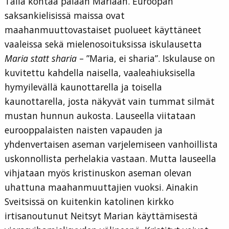
Tällä kohtaa palaan Mariaan. Euroopan
saksankielisissä maissa ovat
maahanmuuttovastaiset puolueet käyttäneet
vaaleissa sekä mielenosoituksissa iskulausetta
Maria statt sharia
– ”Maria, ei sharia”. Iskulause on
kuvitettu kahdella naisella, vaaleahiuksisella
hymyilevällä kaunottarella ja toisella
kaunottarella, josta näkyvät vain tummat silmät
mustan hunnun aukosta. Lauseella viitataan
eurooppalaisten naisten vapauden ja
yhdenvertaisen aseman varjelemiseen vanhoillista
uskonnollista perhelakia vastaan. Mutta lauseella
vihjataan myös kristinuskon aseman olevan
uhattuna maahanmuuttajien vuoksi. Ainakin
Sveitsissä on kuitenkin katolinen kirkko
irtisanoutunut Neitsyt Marian käyttämisestä