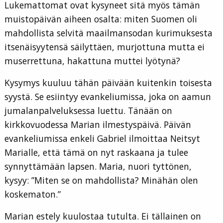
Lukemattomat ovat kysyneet sitä myös tämän
muistopäivän aiheen osalta: miten Suomen oli
mahdollista selvitä maailmansodan kurimuksesta
itsenäisyytensä säilyttäen, murjottuna mutta ei
muserrettuna, hakattuna muttei lyötynä?
Kysymys kuuluu tähän päivään kuitenkin toisesta
syystä. Se esiintyy evankeliumissa, joka on aamun
jumalanpalveluksessa luettu. Tänään on
kirkkovuodessa Marian ilmestyspäivä. Päivän
evankeliumissa enkeli Gabriel ilmoittaa Neitsyt
Marialle, että tämä on nyt raskaana ja tulee
synnyttämään lapsen. Maria, nuori tyttönen,
kysyy: ”Miten se on mahdollista? Minähän olen
koskematon.”
Marian estely kuulostaa tutulta. Ei tällainen on