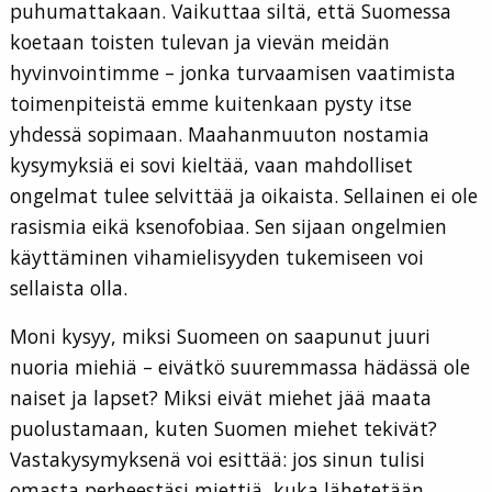
puhumattakaan. Vaikuttaa siltä, että Suomessa
koetaan toisten tulevan ja vievän meidän
hyvinvointimme – jonka turvaamisen vaatimista
toimenpiteistä emme kuitenkaan pysty itse
yhdessä sopimaan. Maahanmuuton nostamia
kysymyksiä ei sovi kieltää, vaan mahdolliset
ongelmat tulee selvittää ja oikaista. Sellainen ei ole
rasismia eikä ksenofobiaa. Sen sijaan ongelmien
käyttäminen vihamielisyyden tukemiseen voi
sellaista olla.
Moni kysyy, miksi Suomeen on saapunut juuri
nuoria miehiä – eivätkö suuremmassa hädässä ole
naiset ja lapset? Miksi eivät miehet jää maata
puolustamaan, kuten Suomen miehet tekivät?
Vastakysymyksenä voi esittää: jos sinun tulisi
omasta perheestäsi miettiä, kuka lähetetään