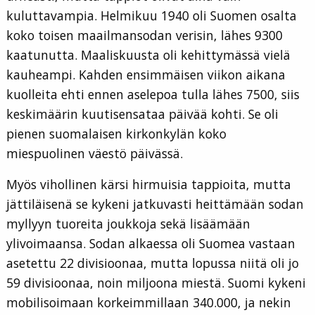
kuluttavampia. Helmikuu 1940 oli Suomen osalta
koko toisen maailmansodan verisin, lähes 9300
kaatunutta. Maaliskuusta oli kehittymässä vielä
kauheampi. Kahden ensimmäisen viikon aikana
kuolleita ehti ennen aselepoa tulla lähes 7500, siis
keskimäärin kuutisensataa päivää kohti. Se oli
pienen suomalaisen kirkonkylän koko
miespuolinen väestö päivässä.
Myös vihollinen kärsi hirmuisia tappioita, mutta
jättiläisenä se kykeni jatkuvasti heittämään sodan
myllyyn tuoreita joukkoja sekä lisäämään
ylivoimaansa. Sodan alkaessa oli Suomea vastaan
asetettu 22 divisioonaa, mutta lopussa niitä oli jo
59 divisioonaa, noin miljoona miestä. Suomi kykeni
mobilisoimaan korkeimmillaan 340.000, ja nekin