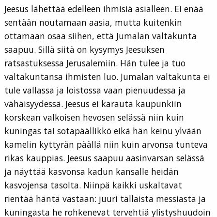
Jeesus lähettää edelleen ihmisiä asialleen. Ei enää
sentään noutamaan aasia, mutta kuitenkin
ottamaan osaa siihen, että Jumalan valtakunta
saapuu. Sillä siitä on kysymys Jeesuksen
ratsastuksessa Jerusalemiin. Hän tulee ja tuo
valtakuntansa ihmisten luo. Jumalan valtakunta ei
tule vallassa ja loistossa vaan pienuudessa ja
vähäisyydessä. Jeesus ei karauta kaupunkiin
korskean valkoisen hevosen selässä niin kuin
kuningas tai sotapäällikkö eikä hän keinu ylvään
kamelin kyttyrän päällä niin kuin arvonsa tunteva
rikas kauppias. Jeesus saapuu aasinvarsan selässä
ja näyttää kasvonsa kadun kansalle heidän
kasvojensa tasolta. Niinpä kaikki uskaltavat
rientää häntä vastaan: juuri tällaista messiasta ja
kuningasta he rohkenevat tervehtiä ylistyshuudoin