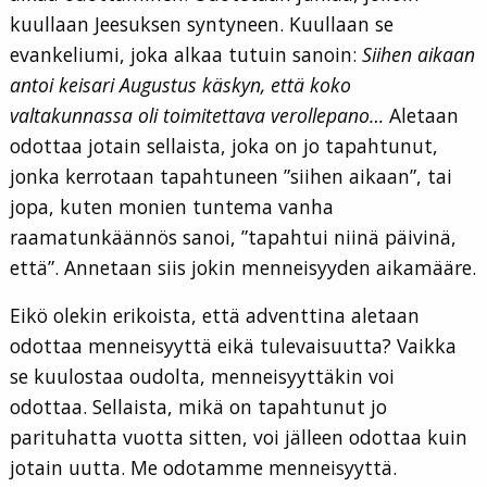
kuullaan Jeesuksen syntyneen. Kuullaan se
evankeliumi, joka alkaa tutuin sanoin:
Siihen aikaan
antoi keisari Augustus käskyn, että koko
valtakunnassa oli toimitettava verollepano…
Aletaan
odottaa jotain sellaista, joka on jo tapahtunut,
jonka kerrotaan tapahtuneen ”siihen aikaan”, tai
jopa, kuten monien tuntema vanha
raamatunkäännös sanoi, ”tapahtui niinä päivinä,
että”. Annetaan siis jokin menneisyyden aikamääre.
Eikö olekin erikoista, että adventtina aletaan
odottaa menneisyyttä eikä tulevaisuutta? Vaikka
se kuulostaa oudolta, menneisyyttäkin voi
odottaa. Sellaista, mikä on tapahtunut jo
parituhatta vuotta sitten, voi jälleen odottaa kuin
jotain uutta. Me odotamme menneisyyttä.