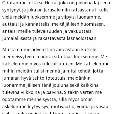
Odotamme, että se Herra, joka on pienenä lapsena
syntynyt ja joka on Jerusalemiin ratsastanut, tulisi
vielä meidän luoksemme ja viipyisi luonamme,
auttaisi ja kannattelisi meitä jälleen huomiseen,
antaisi meille tulevaisuuden ja vakuuttaisi
jumalallisesta ja rakastavasta läsnäolostaan.
Mutta emme adventtina ainoastaan katsele
menneisyyteen ja odota sitä taas luoksemme. Me
katselemme myös tulevaisuuteen. Me katselemme,
mihin meidän tulisi mennä ja mitä tehdä, jotta
Jumalan hyvä tahto toteutuisi meidänkin
luonamme jälleen tänä jouluna sekä kaikkina
tulevina viikkoina ja päivinä. Sitäkin varten me
odotamme menneisyyttä, sillä myös omiin
askeliimme löytyy syy, motivaatio, voima ja viisaus
sieltä, mikä on jo tapahtunut ja mistä tämän