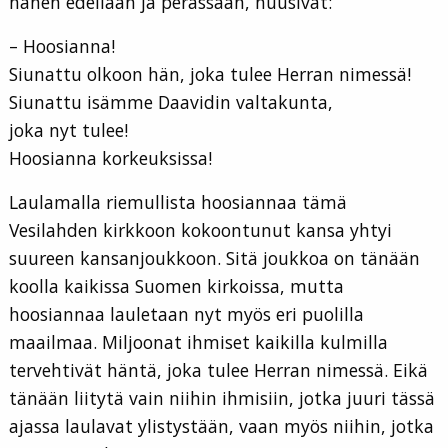
hänen edellään ja perässään, huusivat:
– Hoosianna!
Siunattu olkoon hän, joka tulee Herran nimessä!
Siunattu isämme Daavidin valtakunta,
joka nyt tulee!
Hoosianna korkeuksissa!
Laulamalla riemullista hoosiannaa tämä
Vesilahden kirkkoon kokoontunut kansa yhtyi
suureen kansanjoukkoon. Sitä joukkoa on tänään
koolla kaikissa Suomen kirkoissa, mutta
hoosiannaa lauletaan nyt myös eri puolilla
maailmaa. Miljoonat ihmiset kaikilla kulmilla
tervehtivät häntä, joka tulee Herran nimessä. Eikä
tänään liitytä vain niihin ihmisiin, jotka juuri tässä
ajassa laulavat ylistystään, vaan myös niihin, jotka