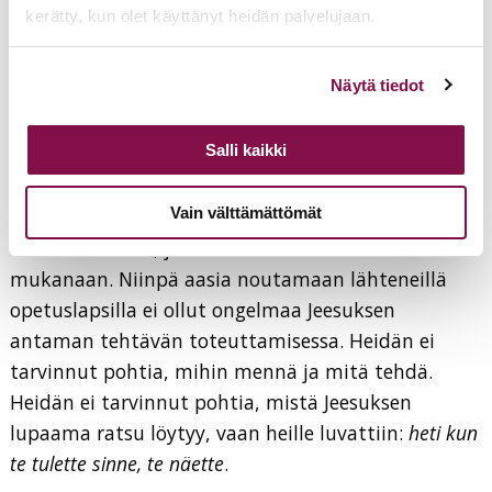
noudattaen toteuttivat sen, mitä Herra jo tiesi?
kerätty, kun olet käyttänyt heidän palvelujaan.
Nuo verbit olivat sanoja, jotka edelleen kuvaavat
Voit muuttaa evästeasetuksiesi hyväksyntää sivuston
Näytä tiedot
kristityn tehtävää. Ne eivät ole jääneet kerran
alalaidassa olevasta
Evästeasetukset
linkistä.
tapahtuneeseen maailmaan, vaan niillä on sama
Salli kaikki
merkityksensä ja tehonsa myös tämän päivän
opetuslapsia lähetettäessä. Niillä Jeesus otti
Vain välttämättömät
ystävänsä mukaan hänen tehtävänsä
toteuttamiseen, ja niissä hän itse oli heidän
mukanaan. Niinpä aasia noutamaan lähteneillä
opetuslapsilla ei ollut ongelmaa Jeesuksen
antaman tehtävän toteuttamisessa. Heidän ei
tarvinnut pohtia, mihin mennä ja mitä tehdä.
Heidän ei tarvinnut pohtia, mistä Jeesuksen
lupaama ratsu löytyy, vaan heille luvattiin:
heti kun
te tulette sinne, te näette
.