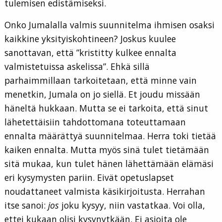
tulemisen edistämiseksi.
Onko Jumalalla valmis suunnitelma ihmisen osaksi
kaikkine yksityiskohtineen? Joskus kuulee
sanottavan, että ”kristitty kulkee ennalta
valmistetuissa askelissa”. Ehkä sillä
parhaimmillaan tarkoitetaan, että minne vain
menetkin, Jumala on jo siellä. Et joudu missään
häneltä hukkaan. Mutta se ei tarkoita, että sinut
lähetettäisiin tahdottomana toteuttamaan
ennalta määrättyä suunnitelmaa. Herra toki tietää
kaiken ennalta. Mutta myös sinä tulet tietämään
sitä mukaa, kun tulet hänen lähettämään elämäsi
eri kysymysten pariin. Eivät opetuslapset
noudattaneet valmista käsikirjoitusta. Herrahan
itse sanoi:
jos
joku kysyy, niin vastatkaa. Voi olla,
ettei kukaan olisi kysynytkään. Ei asioita ole