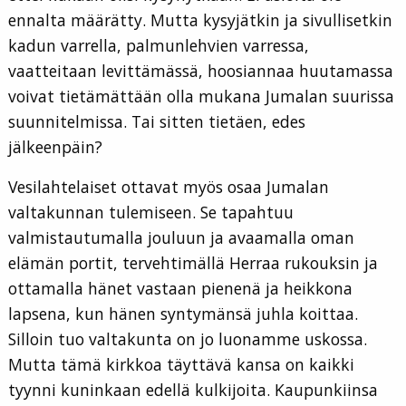
ennalta määrätty. Mutta kysyjätkin ja sivullisetkin
kadun varrella, palmunlehvien varressa,
vaatteitaan levittämässä, hoosiannaa huutamassa
voivat tietämättään olla mukana Jumalan suurissa
suunnitelmissa. Tai sitten tietäen, edes
jälkeenpäin?
Vesilahtelaiset ottavat myös osaa Jumalan
valtakunnan tulemiseen. Se tapahtuu
valmistautumalla jouluun ja avaamalla oman
elämän portit, tervehtimällä Herraa rukouksin ja
ottamalla hänet vastaan pienenä ja heikkona
lapsena, kun hänen syntymänsä juhla koittaa.
Silloin tuo valtakunta on jo luonamme uskossa.
Mutta tämä kirkkoa täyttävä kansa on kaikki
tyynni kuninkaan edellä kulkijoita. Kaupunkiinsa