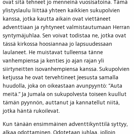
ovat sitä tehneet jo menneinä vuosisatoina. Tämä
ylistyslaulu liittää yhteen kaikkien sukupolvien
kanssa, jotka kautta aikain ovat viettäneet
adventtiaan ja ryhtyneet valmistautumaan Herran
syntymäjuhlaa. Sen voivat todistaa ne, jotka ovat
tässä kirkossa hoosiannaa jo lapsuudessaan
laulaneet. He muistavat tulleensa tänne
vanhempiensa ja kenties jo ajan rajan yli
siirtyneitten isovanhempiensa kanssa. Sukupolvien
ketjussa he ovat tervehtineet Jeesusta samalla
huudolla, joka on oikeastaan avunpyyntö: ”Auta
meitä.” Ja Jumala on sukupolvesta toiseen kuullut
tämän pyynnön, auttanut ja kannatellut niitä,
jotka häntä rukoilevat.
Kun tänään ensimmäinen adventtikynttilä syttyy,
alkaa odottaminen. Odotetaan juhlaa, jolloin