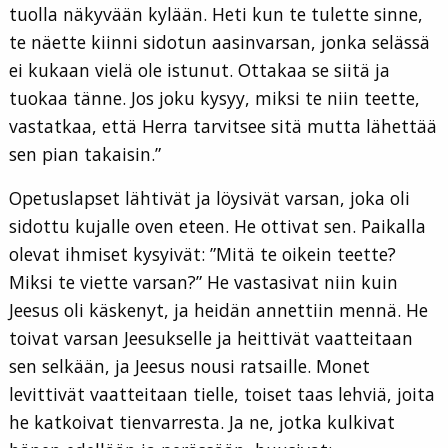
tuolla näkyvään kylään. Heti kun te tulette sinne,
te näette kiinni sidotun aasinvarsan, jonka selässä
ei kukaan vielä ole istunut. Ottakaa se siitä ja
tuokaa tänne. Jos joku kysyy, miksi te niin teette,
vastatkaa, että Herra tarvitsee sitä mutta lähettää
sen pian takaisin.”
Opetuslapset lähtivät ja löysivät varsan, joka oli
sidottu kujalle oven eteen. He ottivat sen. Paikalla
olevat ihmiset kysyivät: ”Mitä te oikein teette?
Miksi te viette varsan?” He vastasivat niin kuin
Jeesus oli käskenyt, ja heidän annettiin mennä. He
toivat varsan Jeesukselle ja heittivät vaatteitaan
sen selkään, ja Jeesus nousi ratsaille. Monet
levittivät vaatteitaan tielle, toiset taas lehviä, joita
he katkoivat tienvarresta. Ja ne, jotka kulkivat