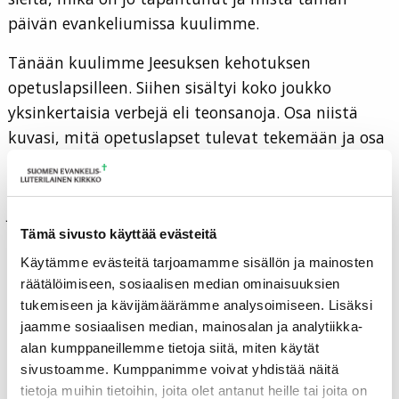
päivän evankeliumissa kuulimme.
Tänään kuulimme Jeesuksen kehotuksen
opetuslapsilleen. Siihen sisältyi koko joukko
yksinkertaisia verbejä eli teonsanoja. Osa niistä
kuvasi, mitä opetuslapset tulevat tekemään ja osa
kehotti heitä tekemään jotain. Näitä verbejä olivat:
menkää – kun tulette – te näette – ottakaa ja tuokaa –
joku kysyy, mitä teette, miksi viette – vastatkaa
. Nämä
Tämä sivusto käyttää evästeitä
ohjeet Jeesus antoi opetuslapsilleen, ja kun nämä
menivät kylään, kaikki sujui kuin ennalta laaditun
Käytämme evästeitä tarjoamamme sisällön ja mainosten
räätälöimiseen, sosiaalisen median ominaisuuksien
käsikirjoituksen mukaan. Mutta oliko se valmis
tukemiseen ja kävijämäärämme analysoimiseen. Lisäksi
käsikirjoitus, jossa opetuslapset vain ennalta
jaamme sosiaalisen median, mainosalan ja analytiikka-
ohjelmoituina näyttelivät heille kirjoitetun osan?
alan kumppaneillemme tietoja siitä, miten käytät
Vai oliko se ennalta nähty, mutta opetuslapset
sivustoamme. Kumppanimme voivat yhdistää näitä
vapaasti omaa tahtoaan ja omia valintojaan
tietoja muihin tietoihin, joita olet antanut heille tai joita on