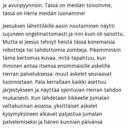
ja avunpyynnöin. Tässä on meidän toivomme,
tässä on Herra meidän luonamme!
Jeesuksen lähettiläille aasin noutaminen näytti
sujuneen ongelmattomasti ja niin kuin oli sanottu.
Mutta ei Jeesus tehnyt heistä tässä konemaisia
robotteja tai tahdottomia zombeja. Pikemminkin
tämä kertomus kuvaa, mitä tapahtuu, kun
ihminen antaa itsensä ensimmäisille askelille
Herran palveluksessa: muut askelet seuraavat
luonnostaan. Pala kerrallaan kaikki asettuu
järjestykseen ja näyttää ojentuvan Herran tahdon
mukaisesti. Kun lähdetään liikkeelle Jumalan
valtakunnan asiassa, yksittäiset askelet
kysymyksineen alkavat paljastua Jumalan
palvelemiseksi ja hänen kunnian päivänsä