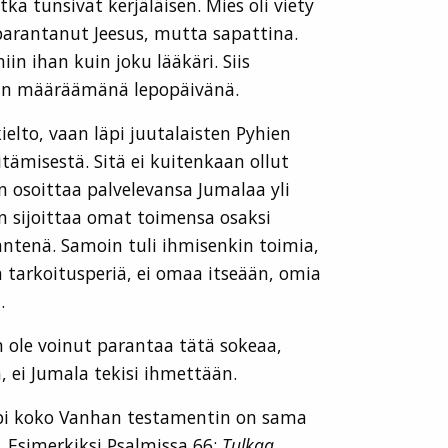
ka tunsivat kerjäläisen. Mies oli viety
 parantanut Jeesus, mutta sapattina.
in ihan kuin joku lääkäri. Siis
alan määräämänä lepopäivänä.
elto, vaan läpi juutalaisten Pyhien
ämisestä. Sitä ei kuitenkaan ollut
 osoittaa palvelevansa Jumalaa yli
 sijoittaa omat toimensa osaksi
äntenä. Samoin tuli ihmisenkin toimia,
n tarkoitusperiä, ei omaa itseään, omia
.
n ole voinut parantaa tätä sokeaa,
, ei Jumala tekisi ihmettään.
 Läpi koko Vanhan testamentin on sama
. Esimerkiksi Psalmissa 66:
Tulkaa,