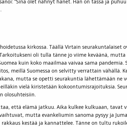
s sanoi: ”Sinä olet nähnyt hänet. Hän on tässä ja puhuu
.
n hoidetussa kirkossa. Täällä Virtain seurakuntalaiset 
. Tarkoitukseni oli tulla tänne jo viime keväänä, mut
n Suomea kuin koko maailmaa vaivaa sama pandemia. S
s, meillä Suomessa on selvitty verrattain vähällä. K
akana, mutta se opetti seurakuntia lähettämään ne ve
 meilläkin vielä kiristetään kokoontumisrajoituksia. Se
 olosuhteisiin.
taa, että elämä jatkuu. Aika kulkee kulkuaan, tavat v
t vaihtuvat, mutta evankeliumin sanoma pysyy ja Jumal
n rakkaus kestää ja kannattelee. Tänne on tultu rukoi