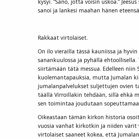
kysyi. ”Sano, jotta voisin uskoa.” Jeesu
sanoi ja lankesi maahan hänen eteensä
Rakkaat virtolaiset.
On ilo vierailla tässä kauniissa ja hyvi
sanankuulossa ja pyhällä ehtoollisella
siirtämään tätä messua. Edelleen nii
kuolemantapauksia, mutta Jumalan kiito
jumalanpalvelukset suljettujen ovien t
täällä Virroillakin tehdään, sillä ehkä
sen toimintaa joudutaan sopeuttamaan
Oikeastaan tämän kirkon historia osoit
vuosia vanhat kirkotkin ja niiden väri
virtolaiset saaneet kokea, että Jumala