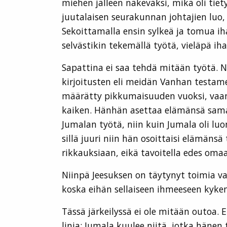
miehen jälleen näkeväksi, mikä oli tiet
juutalaisen seurakunnan johtajien luo, 
Sekoittamalla ensin sylkeä ja tomua ihan
selvästikin tekemällä työtä, vieläpä i
Sapattina ei saa tehdä mitään työtä. Nä
kirjoitusten eli meidän Vanhan testam
määrätty pikkumaisuuden vuoksi, vaan s
kaiken. Hänhän asettaa elämänsä sama
Jumalan työtä, niin kuin Jumala oli l
sillä juuri niin hän osoittaisi elämäns
rikkauksiaan, eikä tavoitella edes om
Niinpä Jeesuksen on täytynyt toimia va
koska eihän sellaiseen ihmeeseen kykene
Tässä järkeilyssä ei ole mitään outoa. 
linja: Jumala kuulee niitä, jotka häne