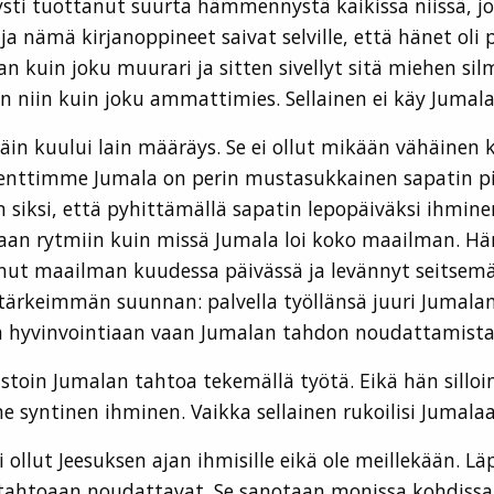
ysti tuottanut suurta hämmennystä kaikissa niissä, jot
ja nämä kirjanoppineet saivat selville, että hänet oli
 kuin joku muurari ja sitten sivellyt sitä miehen silmi
han niin kuin joku ammattimies. Sellainen ei käy Jum
in kuului lain määräys. Se ei ollut mikään vähäinen ki
enttimme Jumala on perin mustasukkainen sapatin pit
iksi, että pyhittämällä sapatin lepopäiväksi ihminen
an rytmiin kuin missä Jumala loi koko maailman. Hän
uonut maailman kuudessa päivässä ja levännyt seitsem
ä tärkeimmän suunnan: palvella työllänsä juuri Jumala
aa hyvinvointiaan vaan Jumalan tahdon noudattamista
stoin Jumalan tahtoa tekemällä työtä. Eikä hän silloi
 syntinen ihminen. Vaikka sellainen rukoilisi Jumalaa
Ei ollut Jeesuksen ajan ihmisille eikä ole meillekään.
n tahtoaan noudattavat. Se sanotaan monissa kohdissa