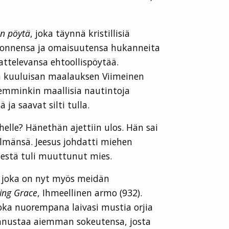
en pöytä
, joka täynnä kristillisiä
ta, onnensa ja omaisuutensa hukanneita
ttelevansa ehtoollispöytää.
in kuuluisan maalauksen Viimeinen
kemminkin maallisia nautintoja
ja saavat silti tulla.
helle? Hänethän ajettiin ulos. Hän sai
silmänsä. Jeesus johdatti miehen
nestä tuli muuttunut mies.
, joka on nyt myös meidän
ing Grace
, Ihmeellinen armo (932).
ka nuorempana laivasi mustia orjia
unnustaa aiemman sokeutensa, josta