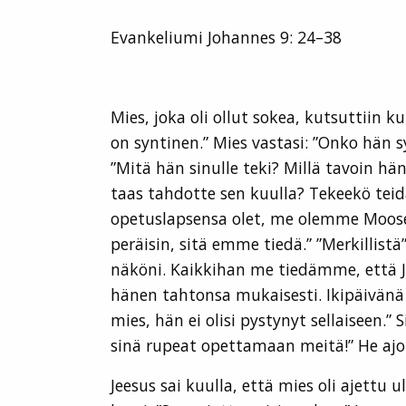
Evankeliumi Johannes 9: 24–38
Mies, joka oli ollut sokea, kutsuttiin 
on syntinen.” Mies vastasi: ”Onko hän sy
”Mitä hän sinulle teki? Millä tavoin hän
taas tahdotte sen kuulla? Tekeekö teidä
opetuslapsensa olet, me olemme Moose
peräisin, sitä emme tiedä.” ”Merkillistä
näköni. Kaikkihan me tiedämme, että Ju
hänen tahtonsa mukaisesti. Ikipäivänä e
mies, hän ei olisi pystynyt sellaiseen.”
sinä rupeat opettamaan meitä!” He ajo
Jeesus sai kuulla, että mies oli ajettu