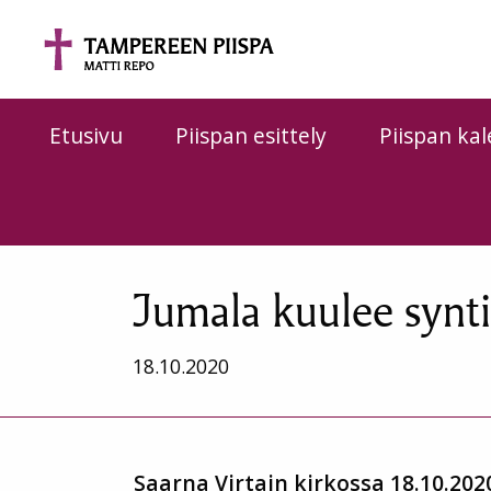
Siirry sisältöön
Etusivu
Piispan esittely
Piispan kal
Jumala kuulee synti
18.10.2020
Saarna Virtain kirkossa 18.10.202