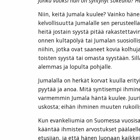
jonka vuoksi hän on syntynyt sokeana? 
Niin, keitä Jumala kuulee? Vainko hänen
kelvollisuutta Jumalalle sen perusteell
heitä jostain syystä pitää rakastettavi
onnen kultapölyä tai Jumalan suosiolli
niihin, jotka ovat saaneet kovia kolhu
toisten syystä tai omasta syystään. Sill
alemmas ja lopulta pohjalle.
Jumalalla on herkät korvat kuulla erit
pyytää ja anoa. Mitä syntisempi ihmin
varmemmin Jumala häntä kuulee. Juuri 
uskosta; eihän ihminen muuten rukoilis
Kun evankeliumia on Suomessa vuosisat
kääntää ihmisten arvostukset päälaelle
etusijan, ja että hänen luonaan kaikk