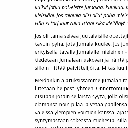
kaikki jotka palvelette Jumalaa, kuulkaa,
kielelläni. Jos minulla olisi ollut paha mi
Hän ei torjunut rukoustani eikä kieltänyt
Jos oli tämä selvää juutalaisille opettaj
tavoin pyhä, jota Jumala kuulee. Jos j
erityisellä tavalla Jumalalle mieleinen 
tiedetään Jumalaan uskovan ja häntä pa
silloin riittää päivittelijöitä. Mitäs lu
Meidänkin ajatuksissamme Jumalan rak
liitetään helposti yhteen. Onnettomuud
etsitään jotain sellaista syytä, jolla o
elämänsä noin pilaa ja vetää päällensä
väleissä ylempien voimien kanssa, ajat
syntymästään sokeasta miehestä, sillä