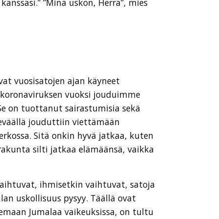
 kanssasi.” ”Minä uskon, Herra”, mies
ovat vuosisatojen ajan käyneet
ta koronaviruksen vuoksi jouduimme
e on tuottanut sairastumisia sekä
eväällä jouduttiin viettämään
rkossa. Sitä onkin hyvä jatkaa, kuten
urakunta silti jatkaa elämäänsä, vaikka
aihtuvat, ihmisetkin vaihtuvat, satoja
an uskollisuus pysyy. Täällä ovat
lemaan Jumalaa vaikeuksissa, on tultu