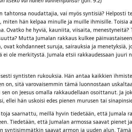
Hän itsekö vai hänen vanhempansa?
(Joh. 9:2)
 tahtonsa noudattajia, vai myös syntisiä? Helposti te
a, miten hän kelpaa minulle ja muille ihmisille. Toisi
na. Ovatko he hyviä, kauniita, viisaita, menestyneitä?
suutta? Mutta Jumalan rakkaus kulkee päinvastaiseen 
ja, ovat kohdanneet suruja, sairauksia ja menetyksiä,
ä ei ole merkitystä. Jumala etsii rakkaudessaan juuri n
yisesti syntisten rukouksia. Hän antaa kaikkien ihmist
en on, sitä varovaisemmin tämä luonnostaan uskaltaa 
sen on Jeesus omalla rakkaudellaan osoittanut. Ja jo
i, ellei hän uskoisi edes pienen murusen tai sinapins
oja saarnattu, meillä hyvin tiedetään, että Jumala r
en. Tiedetään, että Jumalan armossa saavat pienet ja h
ein syntisimmätkin saavat armon ja uuden alun. Tämä