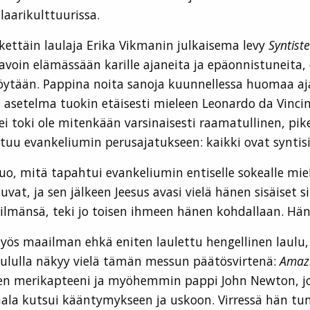
laarikulttuurissa.
kettäin laulaja Erika Vikmanin julkaisema levy
Syntist
i tavoin elämässään karille ajaneita ja epäonnistunei
pöytään. Pappina noita sanoja kuunnellessa huomaa aja
 asetelma tuokin etäisesti mieleen Leonardo da Vinc
ei toki ole mitenkään varsinaisesti raamatullinen, pi
utuu evankeliumin perusajatukseen: kaikki ovat syntisiä 
uo, mitä tapahtui evankeliumin entiselle sokealle mie
vat, ja sen jälkeen Jeesus avasi vielä hänen sisäiset 
silmänsä, teki jo toisen ihmeen hänen kohdallaan. Hä
ös maailman ehkä eniten laulettu hengellinen laulu
itaululla näkyy vielä tämän messun päätösvirtenä:
Amaz
nen merikapteeni ja myöhemmin pappi John Newton, jo
ala kutsui kääntymykseen ja uskoon. Virressä hän t