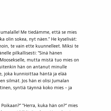
a Jumalalle! Me tiedämme, että se mies
a olin sokea, nyt näen.” He kyselivät:
noin, te vain ette kuunnelleet. Miksi te
elle pilkallisesti: ”Sinä hänen
Moosekselle, mutta mistä tuo mies on
a kuitenkin hän on antanut minulle
, joka kunnioittaa häntä ja elää
n silmät. Jos hän ei olisi Jumalan
yntinen, syntiä täynnä koko mies – ja
n Poikaan?” ”Herra, kuka hän on?” mies