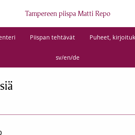
Tampereen piispa Matti Repo
enteri
Piispan tehtävät
Puheet, kirjoitu
sv/en/de
siä
0