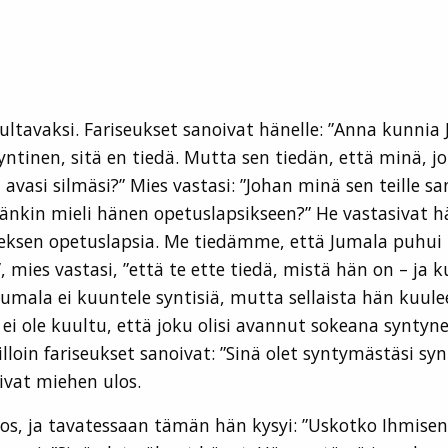
kuultavaksi. Fariseukset sanoivat hänelle: ”Anna kunni
ntinen, sitä en tiedä. Mutta sen tiedän, että minä, jok
 avasi silmäsi?” Mies vastasi: ”Johan minä sen teille sa
nkin mieli hänen opetuslapsikseen?” He vastasivat hän
ksen opetuslapsia. Me tiedämme, että Jumala puhui 
”, mies vastasi, ”että te ette tiedä, mistä hän on – j
mala ei kuuntele syntisiä, mutta sellaista hän kuulee
i ole kuultu, että joku olisi avannut sokeana syntynee
 Silloin fariseukset sanoivat: ”Sinä olet syntymästäsi s
ivat miehen ulos.
 ulos, ja tavatessaan tämän hän kysyi: ”Uskotko Ihmise