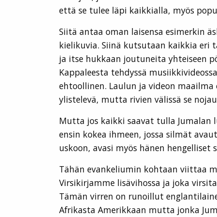
että se tulee läpi kaikkialla, myös popu
Siitä antaa oman laisensa esimerkin äs
kielikuvia. Siinä kutsutaan kaikkia er
ja itse hukkaan joutuneita yhteiseen 
Kappaleesta tehdyssä musiikkivideossa
ehtoollinen. Laulun ja videon maailma 
ylistelevä, mutta rivien välissä se noja
Mutta jos kaikki saavat tulla Jumalan l
ensin kokea ihmeen, jossa silmät avautu
uskoon, avasi myös hänen hengelliset 
Tähän evankeliumin kohtaan viittaa my
Virsikirjamme lisävihossa ja joka virs
Tämän virren on runoillut englantilai
Afrikasta Amerikkaan mutta jonka Jum