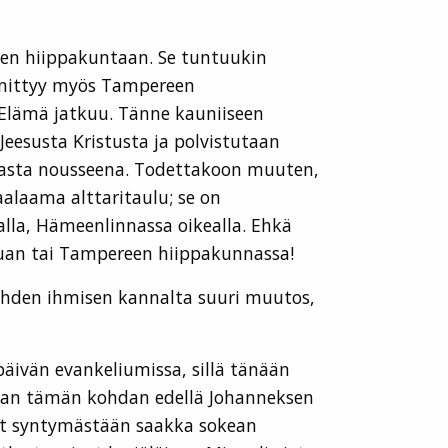
reen hiippakuntaan. Se tuntuukin
innittyy myös Tampereen
 Elämä jatkuu. Tänne kauniiseen
esusta Kristusta ja polvistutaan
dasta nousseena. Todettakoon muuten,
alaama alttaritaulu; se on
malla, Hämeenlinnassa oikealla. Ehkä
apuan tai Tampereen hiippakunnassa!
hden ihmisen kannalta suuri muutos,
äivän evankeliumissa, sillä tänään
aivan tämän kohdan edellä Johanneksen
nyt syntymästään saakka sokean