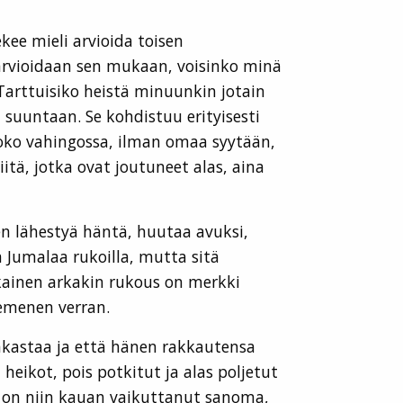
kee mieli arvioida toisen
a arvioidaan sen mukaan, voisinko minä
 Tarttuisiko heistä minuunkin jotain
suuntaan. Se kohdistuu erityisesti
 joko vahingossa, ilman omaa syytään,
iitä, jotka ovat joutuneet alas, aina
en lähestyä häntä, huutaa avuksi,
Jumalaa rukoilla, mutta sitä
kainen arkakin rukous on merkki
iemenen verran.
akastaa ja että hänen rakkautensa
eikot, pois potkitut ja alas poljetut
 on niin kauan vaikuttanut sanoma,