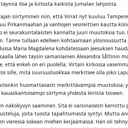
äynnä iloa ja kiitosta kaikista Jumalan lahjoista.
rajan siirtyminen niin, että Virrat nyt kuuluu Tampe
luu Pirkanmaahan ja vanhojen vesireittien kautta ki
to ei seurakuntalaisten kannalta juuri muutoksia tuo.
 Tänne tullaan edelleen kohtaamaan ylösnoussutta Je
aulussa Maria Magdalena kohdatessaan Jeesuksen hau
aalla lähes täysin samanlainen Alexandra Såltinin ma
, että enkeli on eri puolella, Virtain kirkossa vasem
yös sille, mitä suuruusluokkaa merkitsee olla joko L
uitenkin huomattavasti merkittävämpiä muutoksia; y
kauaskantoisempi siirtymä yhdestä leiristä toiseen.
äkökyvyn saaminen. Sitä ei varsinaisesti kerrottu p
skusteluja, joita tuosta tapahtumasta syntyi. Mutta 
ien vieressä sokean miehen kerjäämässä. Hän oli teh