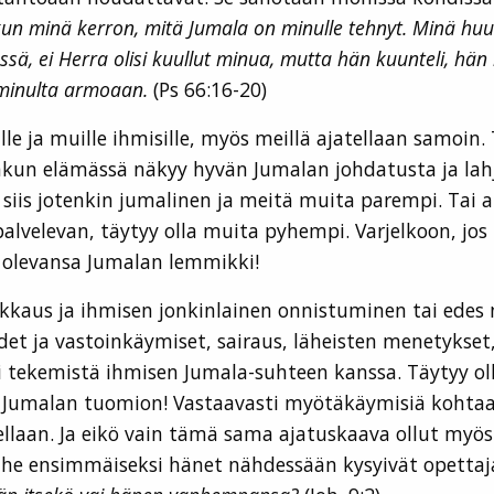
 kun minä kerron, mitä Jumala on minulle tehnyt. Minä huus
elessä, ei Herra olisi kuullut minua, mutta hän kuunteli, hän
 minulta armoaan.
(Ps 66:16-20)
ille ja muille ihmisille, myös meillä ajatellaan samoin. 
onkun elämässä näkyy hyvän Jumalan johdatusta ja lahj
– siis jotenkin jumalinen ja meitä muita parempi. Tai a
lvelevan, täytyy olla muita pyhempi. Varjelkoon, jos 
uli olevansa Jumalan lemmikki!
kaus ja ihmisen jonkinlainen onnistuminen tai edes 
et ja vastoinkäymiset, sairaus, läheisten menetykset, 
lisi tekemistä ihmisen Jumala-suhteen kanssa. Täytyy oll
 Jumalan tuomion! Vastaavasti myötäkäymisiä kohtaava
ellaan. Ja eikö vain tämä sama ajatuskaava ollut myös
 he ensimmäiseksi hänet nähdessään kysyivät opettaj