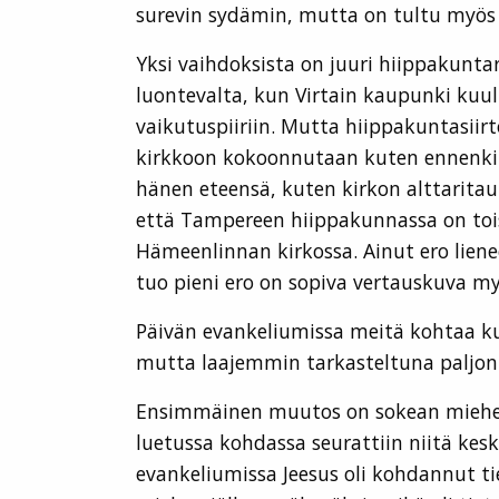
surevin sydämin, mutta on tultu myös t
Yksi vaihdoksista on juuri hiippakunta
luontevalta, kun Virtain kaupunki kuu
vaikutuspiiriin. Mutta hiippakuntasiir
kirkkoon kokoonnutaan kuten ennenkin.
hänen eteensä, kuten kirkon alttarit
että Tampereen hiippakunnassa on tois
Hämeenlinnan kirkossa. Ainut ero lienee
tuo pieni ero on sopiva vertauskuva m
Päivän evankeliumissa meitä kohtaa k
mutta laajemmin tarkasteltuna paljon 
Ensimmäinen muutos on sokean miehen n
luetussa kohdassa seurattiin niitä ke
evankeliumissa Jeesus oli kohdannut t