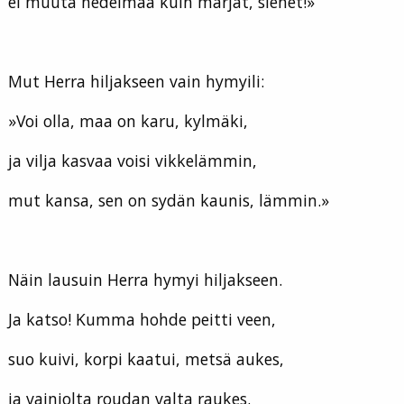
ei muuta hedelmää kuin marjat, sienet!»
Mut Herra hiljakseen vain hymyili:
»Voi olla, maa on karu, kylmäki,
ja vilja kasvaa voisi vikkelämmin,
mut kansa, sen on sydän kaunis, lämmin.»
Näin lausuin Herra hymyi hiljakseen.
Ja katso! Kumma hohde peitti veen,
suo kuivi, korpi kaatui, metsä aukes,
ja vainiolta roudan valta raukes.