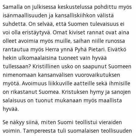
Samalla on julkisessa keskustelussa pohdittu myös
isänmaallisuuden ja kansalliskiihkon välistä
suhdetta. On selvää, että Suomen tulevaisuus ei
voi olla eristäytyvä. Omat kiviset rannat ovat aina
olleet avoimia myös muille, saihan niille runossa
rantautua myös Herra ynnä Pyhä Pietari. Eivätkö
hekin ulkomaalaisina tuoneet vain hyvää
tullessaan? Kristillinen usko on saapunut Suomeen
nimenomaan kansanvälisen vuorovaikutuksen
myötä. Avoimuus liikkuville aatteille sekä ihmisille
on rikastanut Suomea. Kristuksen hymy ja sanojen
salaisuus on tuonut mukanaan myös maallista
hyvää.
Se näkyy siinä, miten Suomi teollistui vieraiden
voimin. Tampereesta tuli suomalaisen teollisuuden