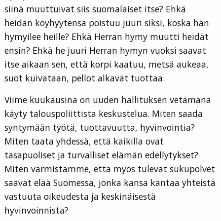
siinä muuttuivat siis suomalaiset itse? Ehkä
heidän köyhyytensä poistuu juuri siksi, koska hän
hymyilee heille? Ehkä Herran hymy muutti heidät
ensin? Ehkä he juuri Herran hymyn vuoksi saavat
itse aikaan sen, että korpi kaatuu, metsä aukeaa,
suot kuivataan, pellot alkavat tuottaa.
Viime kuukausina on uuden hallituksen vetämänä
käyty talouspoliittista keskustelua. Miten saada
syntymään työtä, tuottavuutta, hyvinvointia?
Miten taata yhdessä, että kaikilla ovat
tasapuoliset ja turvalliset elämän edellytykset?
Miten varmistamme, että myös tulevat sukupolvet
saavat elää Suomessa, jonka kansa kantaa yhteistä
vastuuta oikeudesta ja keskinäisestä
hyvinvoinnista?