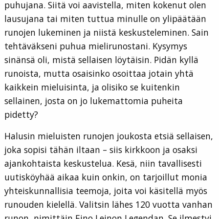
puhujana. Siitä voi aavistella, miten kokenut olen
lausujana tai miten tuttua minulle on ylipäätään
runojen lukeminen ja niistä keskusteleminen. Sain
tehtäväkseni puhua mielirunostani. Kysymys
sinänsä oli, mistä sellaisen löytäisin. Pidän kyllä
runoista, mutta osaisinko osoittaa jotain yhtä
kaikkein mieluisinta, ja olisiko se kuitenkin
sellainen, josta on jo lukemattomia puheita
pidetty?
Halusin mieluisten runojen joukosta etsiä sellaisen,
joka sopisi tähän iltaan – siis kirkkoon ja osaksi
ajankohtaista keskustelua. Kesä, niin tavallisesti
uutisköyhää aikaa kuin onkin, on tarjoillut monia
yhteiskunnallisia teemoja, joita voi käsitellä myös
runouden kielellä. Valitsin lähes 120 vuotta vanhan
runon, nimittäin Eino Leinon Legendan. Se ilmestyi