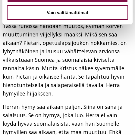
Suomen kansa löytäisi suuruutensa henkisessä
kehityksessä.
Vain välttämättömät
Tässä runossa nähdään muutos, kylmän korven
muuttuminen viljellyksi maaksi. Mikä sen saa
aikaan? Pietari, opetuslapsijoukon nokkamies, on
lyhytnäköinen ja lausuu vähättelevän arvionsa
vilkaistuaan Suomea ja suomalaisia kiviseltä
rannalta käsin. Mutta Kristus näkee syvemmälle
kuin Pietari ja oikaisee häntä. Se tapahtuu hyvin
hienotunteisella ja salaperäisellä tavalla: Herra
hymyilee hiljakseen.
Herran hymy saa aikaan paljon. Siinä on sana ja
salaisuus. Se on hymyä, joka luo. Herra ei vain
löydä hyvää suomalaisista, vaan hän Suomelle
hymyillen saa aikaan, että maa muuttuu. Ehkä