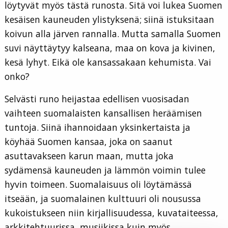
löytyvät myös tästä runosta. Sitä voi lukea Suomen
kesäisen kauneuden ylistyksenä; siinä istuksitaan
koivun alla järven rannalla. Mutta samalla Suomen
suvi näyttäytyy kalseana, maa on kova ja kivinen,
kesä lyhyt. Eikä ole kansassakaan kehumista. Vai
onko?
Selvästi runo heijastaa edellisen vuosisadan
vaihteen suomalaisten kansallisen heräämisen
tuntoja. Siinä ihannoidaan yksinkertaista ja
köyhää Suomen kansaa, joka on saanut
asuttavakseen karun maan, mutta joka
sydämensä kauneuden ja lämmön voimin tulee
hyvin toimeen. Suomalaisuus oli löytämässä
itseään, ja suomalainen kulttuuri oli nousussa
kukoistukseen niin kirjallisuudessa, kuvataiteessa,
arkkitehtuurissa, musiikissa kuin myös