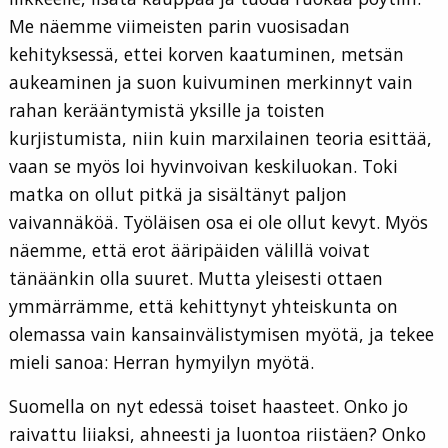
Me näemme viimeisten parin vuosisadan
kehityksessä, ettei korven kaatuminen, metsän
aukeaminen ja suon kuivuminen merkinnyt vain
rahan kerääntymistä yksille ja toisten
kurjistumista, niin kuin marxilainen teoria esittää,
vaan se myös loi hyvinvoivan keskiluokan. Toki
matka on ollut pitkä ja sisältänyt paljon
vaivannäköä. Työläisen osa ei ole ollut kevyt. Myös
näemme, että erot ääripäiden välillä voivat
tänäänkin olla suuret. Mutta yleisesti ottaen
ymmärrämme, että kehittynyt yhteiskunta on
olemassa vain kansainvälistymisen myötä, ja tekee
mieli sanoa: Herran hymyilyn myötä.
Suomella on nyt edessä toiset haasteet. Onko jo
raivattu liiaksi, ahneesti ja luontoa riistäen? Onko