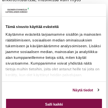
runoudessa. Leino itse on esimerkki siitä. Mutta
samalla Leino runoissaan haluaa osoittaa
syvemmälle, ei vain itsetunnon heräämiseen, vaan
sivistykseen, mielen jalostumiseen, hyvään,
Tämä sivusto käyttää evästeitä
totuudelliseen ja oikeaan.
Käytämme evästeitä tarjoamamme sisällön ja mainosten
räätälöimiseen, sosiaalisen median ominaisuuksien
Niinpä tätä runoa ei voi lukea ainoastaan karuissa
tukemiseen ja kävijämäärämme analysoimiseen. Lisäksi
oloissa elävän Suomen kansan itseylistyksenä. Siitä
jaamme sosiaalisen median, mainosalan ja analytiikka-
ei saa nationalistista paatosta tyyliin ”me
alan kumppaneillemme tietoja siitä, miten käytät
sivustoamme. Kumppanimme voivat yhdistää näitä
selviämme, koska olemme maailman kansojen
tietoja muihin tietoihin, joita olet antanut heille tai joita on
joukossa ainutlaatuisia, vaikka olemmekin saaneet
kerätty, kun olet käyttänyt heidän palvelujaan.
muita huonommat lähtöpisteet”. Suomalaisessa
minä-kuvassa on aivan liikaa vaatimattomuudeksi
Voit muuttaa evästeasetuksiesi hyväksyntää sivuston
Näytä tiedot
puettua ylemmyydentuntoa ja nöyryydeksi
alalaidassa olevasta
Evästeasetukset
linkistä.
naamioitua ylpeyttä. Sellaista vastaan Leino puhuu
monissa runoissaan, kun hän haaveilee siitä, että
Salli kaikki