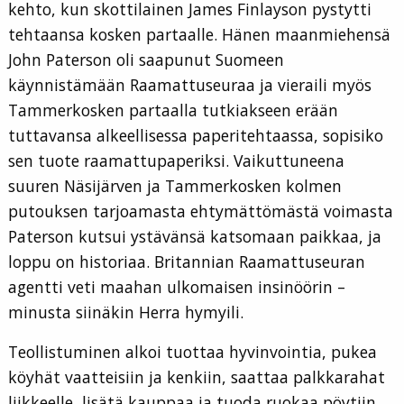
kehto, kun skottilainen James Finlayson pystytti
tehtaansa kosken partaalle. Hänen maanmiehensä
John Paterson oli saapunut Suomeen
käynnistämään Raamattuseuraa ja vieraili myös
Tammerkosken partaalla tutkiakseen erään
tuttavansa alkeellisessa paperitehtaassa, sopisiko
sen tuote raamattupaperiksi. Vaikuttuneena
suuren Näsijärven ja Tammerkosken kolmen
putouksen tarjoamasta ehtymättömästä voimasta
Paterson kutsui ystävänsä katsomaan paikkaa, ja
loppu on historiaa. Britannian Raamattuseuran
agentti veti maahan ulkomaisen insinöörin –
minusta siinäkin Herra hymyili.
Teollistuminen alkoi tuottaa hyvinvointia, pukea
köyhät vaatteisiin ja kenkiin, saattaa palkkarahat
liikkeelle, lisätä kauppaa ja tuoda ruokaa pöytiin.