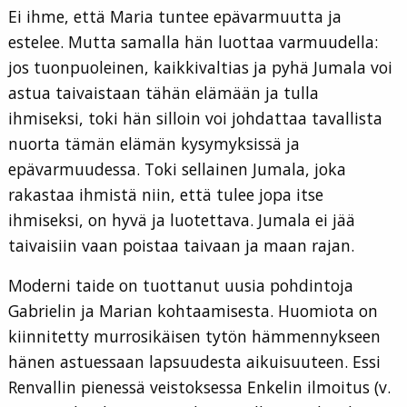
Ei ihme, että Maria tuntee epävarmuutta ja
estelee. Mutta samalla hän luottaa varmuudella:
jos tuonpuoleinen, kaikkivaltias ja pyhä Jumala voi
astua taivaistaan tähän elämään ja tulla
ihmiseksi, toki hän silloin voi johdattaa tavallista
nuorta tämän elämän kysymyksissä ja
epävarmuudessa. Toki sellainen Jumala, joka
rakastaa ihmistä niin, että tulee jopa itse
ihmiseksi, on hyvä ja luotettava. Jumala ei jää
taivaisiin vaan poistaa taivaan ja maan rajan.
Moderni taide on tuottanut uusia pohdintoja
Gabrielin ja Marian kohtaamisesta. Huomiota on
kiinnitetty murrosikäisen tytön hämmennykseen
hänen astuessaan lapsuudesta aikuisuuteen. Essi
Renvallin pienessä veistoksessa Enkelin ilmoitus (v.