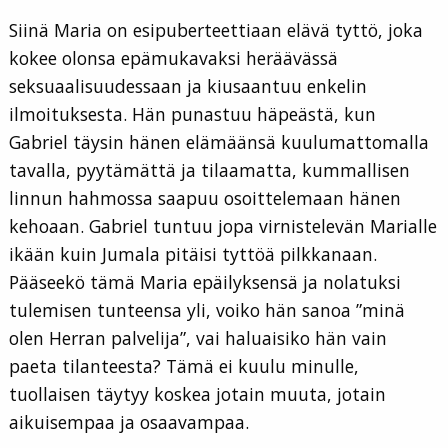
Siinä Maria on esipuberteettiaan elävä tyttö, joka
kokee olonsa epämukavaksi heräävässä
seksuaalisuudessaan ja kiusaantuu enkelin
ilmoituksesta. Hän punastuu häpeästä, kun
Gabriel täysin hänen elämäänsä kuulumattomalla
tavalla, pyytämättä ja tilaamatta, kummallisen
linnun hahmossa saapuu osoittelemaan hänen
kehoaan. Gabriel tuntuu jopa virnistelevän Marialle
ikään kuin Jumala pitäisi tyttöä pilkkanaan.
Pääseekö tämä Maria epäilyksensä ja nolatuksi
tulemisen tunteensa yli, voiko hän sanoa ”minä
olen Herran palvelija”, vai haluaisiko hän vain
paeta tilanteesta? Tämä ei kuulu minulle,
tuollaisen täytyy koskea jotain muuta, jotain
aikuisempaa ja osaavampaa.