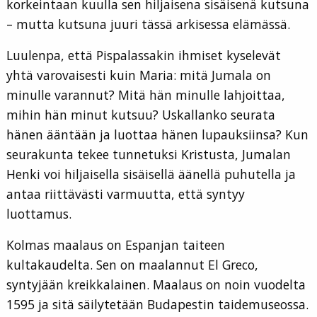
korkeintaan kuulla sen hiljaisena sisäisenä kutsuna
– mutta kutsuna juuri tässä arkisessa elämässä.
Luulenpa, että Pispalassakin ihmiset kyselevät
yhtä varovaisesti kuin Maria: mitä Jumala on
minulle varannut? Mitä hän minulle lahjoittaa,
mihin hän minut kutsuu? Uskallanko seurata
hänen ääntään ja luottaa hänen lupauksiinsa? Kun
seurakunta tekee tunnetuksi Kristusta, Jumalan
Henki voi hiljaisella sisäisellä äänellä puhutella ja
antaa riittävästi varmuutta, että syntyy
luottamus.
Kolmas maalaus on Espanjan taiteen
kultakaudelta. Sen on maalannut El Greco,
syntyjään kreikkalainen. Maalaus on noin vuodelta
1595 ja sitä säilytetään Budapestin taidemuseossa.