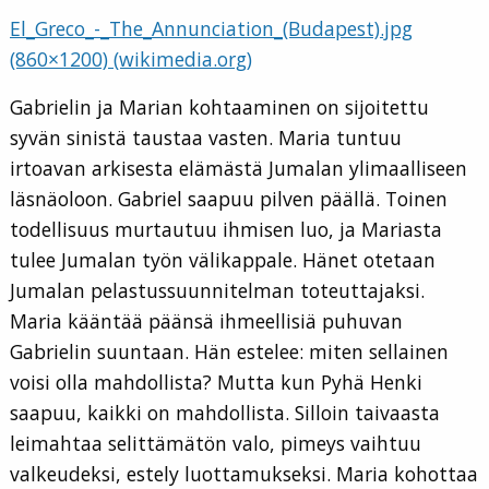
El_Greco_-_The_Annunciation_(Budapest).jpg
(860×1200) (wikimedia.org)
Gabrielin ja Marian kohtaaminen on sijoitettu
syvän sinistä taustaa vasten. Maria tuntuu
irtoavan arkisesta elämästä Jumalan ylimaalliseen
läsnäoloon. Gabriel saapuu pilven päällä. Toinen
todellisuus murtautuu ihmisen luo, ja Mariasta
tulee Jumalan työn välikappale. Hänet otetaan
Jumalan pelastussuunnitelman toteuttajaksi.
Maria kääntää päänsä ihmeellisiä puhuvan
Gabrielin suuntaan. Hän estelee: miten sellainen
voisi olla mahdollista? Mutta kun Pyhä Henki
saapuu, kaikki on mahdollista. Silloin taivaasta
leimahtaa selittämätön valo, pimeys vaihtuu
valkeudeksi, estely luottamukseksi. Maria kohottaa