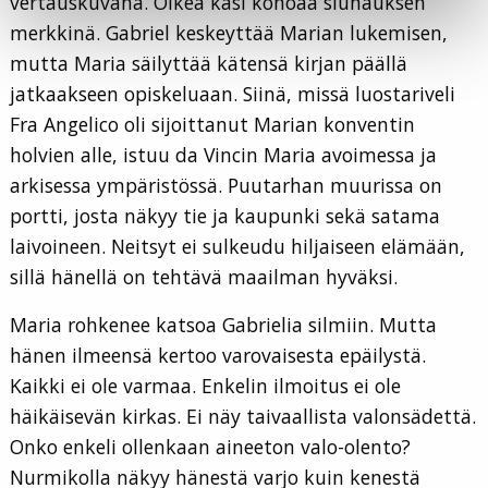
vertauskuvana. Oikea käsi kohoaa siunauksen
merkkinä. Gabriel keskeyttää Marian lukemisen,
mutta Maria säilyttää kätensä kirjan päällä
jatkaakseen opiskeluaan. Siinä, missä luostariveli
Fra Angelico oli sijoittanut Marian konventin
holvien alle, istuu da Vincin Maria avoimessa ja
arkisessa ympäristössä. Puutarhan muurissa on
portti, josta näkyy tie ja kaupunki sekä satama
laivoineen. Neitsyt ei sulkeudu hiljaiseen elämään,
sillä hänellä on tehtävä maailman hyväksi.
Maria rohkenee katsoa Gabrielia silmiin. Mutta
hänen ilmeensä kertoo varovaisesta epäilystä.
Kaikki ei ole varmaa. Enkelin ilmoitus ei ole
häikäisevän kirkas. Ei näy taivaallista valonsädettä.
Onko enkeli ollenkaan aineeton valo-olento?
Nurmikolla näkyy hänestä varjo kuin kenestä