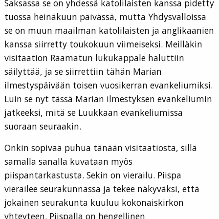
Saksassa se on yhdessä katolilaisten kanssa pidetty
tuossa heinäkuun päivässä, mutta Yhdysvalloissa
se on muun maailman katolilaisten ja anglikaanien
kanssa siirretty toukokuun viimeiseksi. Meilläkin
visitaation Raamatun lukukappale haluttiin
säilyttää, ja se siirrettiin tähän Marian
ilmestyspäivään toisen vuosikerran evankeliumiksi.
Luin se nyt tässä Marian ilmestyksen evankeliumin
jatkeeksi, mitä se Luukkaan evankeliumissa
suoraan seuraakin.
Onkin sopivaa puhua tänään visitaatiosta, sillä
samalla sanalla kuvataan myös
piispantarkastusta. Sekin on vierailu. Piispa
vierailee seurakunnassa ja tekee näkyväksi, että
jokainen seurakunta kuuluu kokonaiskirkon
yhteyteen. Piispalla on hengellinen