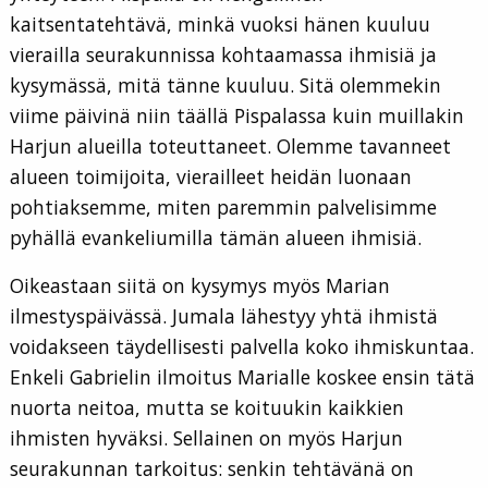
kaitsentatehtävä, minkä vuoksi hänen kuuluu
vierailla seurakunnissa kohtaamassa ihmisiä ja
kysymässä, mitä tänne kuuluu. Sitä olemmekin
viime päivinä niin täällä Pispalassa kuin muillakin
Harjun alueilla toteuttaneet. Olemme tavanneet
alueen toimijoita, vierailleet heidän luonaan
pohtiaksemme, miten paremmin palvelisimme
pyhällä evankeliumilla tämän alueen ihmisiä.
Oikeastaan siitä on kysymys myös Marian
ilmestyspäivässä. Jumala lähestyy yhtä ihmistä
voidakseen täydellisesti palvella koko ihmiskuntaa.
Enkeli Gabrielin ilmoitus Marialle koskee ensin tätä
nuorta neitoa, mutta se koituukin kaikkien
ihmisten hyväksi. Sellainen on myös Harjun
seurakunnan tarkoitus: senkin tehtävänä on