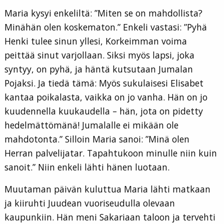
Maria kysyi enkeliltä: ”Miten se on mahdollista?
Minähän olen koskematon.” Enkeli vastasi: ”Pyhä
Henki tulee sinun yllesi, Korkeimman voima
peittää sinut varjollaan. Siksi myös lapsi, joka
syntyy, on pyhä, ja häntä kutsutaan Jumalan
Pojaksi. Ja tiedä tämä: Myös sukulaisesi Elisabet
kantaa poikalasta, vaikka on jo vanha. Hän on jo
kuudennella kuukaudella – hän, jota on pidetty
hedelmättömänä! Jumalalle ei mikään ole
mahdotonta.” Silloin Maria sanoi: ”Minä olen
Herran palvelijatar. Tapahtukoon minulle niin kuin
sanoit.” Niin enkeli lähti hänen luotaan.
Muutaman päivän kuluttua Maria lähti matkaan
ja kiiruhti Juudean vuoriseudulla olevaan
kaupunkiin. Hän meni Sakariaan taloon ja tervehti