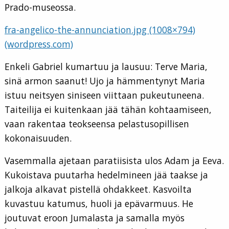
Prado-museossa.
fra-angelico-the-annunciation.jpg (1008×794)
(wordpress.com)
Enkeli Gabriel kumartuu ja lausuu: Terve Maria,
sinä armon saanut! Ujo ja hämmentynyt Maria
istuu neitsyen siniseen viittaan pukeutuneena.
Taiteilija ei kuitenkaan jää tähän kohtaamiseen,
vaan rakentaa teokseensa pelastusopillisen
kokonaisuuden.
Vasemmalla ajetaan paratiisista ulos Adam ja Eeva.
Kukoistava puutarha hedelmineen jää taakse ja
jalkoja alkavat pistellä ohdakkeet. Kasvoilta
kuvastuu katumus, huoli ja epävarmuus. He
joutuvat eroon Jumalasta ja samalla myös