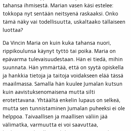
tahansa ihmisestä. Marian vasen käsi estelee:
tokkopa nyt sentään neitsyenä raskaaksi. Onko
tämä näky vai todellisuutta, uskaltaako tällaiseen
luottaa?
Da Vincin Maria on kuin kuka tahansa nuori,
rippikoulunsa käynyt tyttö tai poika. Maria on
epävarma tulevaisuudestaan. Hän ei tiedä, mihin
suunnata. Hän ymmärtää, että on syytä opiskella
ja hankkia tietoja ja taitoja voidakseen elää tässä
maailmassa. Samalla hän kuulee Jumalan kutsun
kuin aavistuksenomaisena mutta silti
erotettavana. Yhtäältä enkelin lupaus on selkeä,
mutta sen tunnistaminen Jumalan puheeksi ei ole
helppoa. Taivaallisen ja maallisen väliin jää
välimatka, varmuutta ei voi saavuttaa,