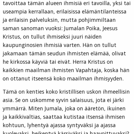
tavoittaa tämän alueen ihmisiä eri tavoilla, yksi tai
useampia kerrallaan, erilaisissa elämäntilanteissa
ja erilaisin palveluksin, mutta pohjimmiltaan
saman sanoman vuoksi: Jumalan Poika, Jeesus
Kristus, on tullut ihmiseksi juuri näiden
kaupunginosien ihmisiä varten. Hän on tullut
jakamaan tämän seudun ihmisten elämää, olivat
he kirkossa käyviä tai eivät. Herra Kristus on
kaikkien maailman ihmisten Vapahtaja, koska hän
on ottanut itseensä koko maailman ihmisyyden.
Tämä on kenties koko kristillisen uskon ihmeellisin
asia. Se on uskomme syvin salaisuus, jota ei järki
ymmärrä. Miten Jumala, joka on ääretön, ikuinen
ja kaikkivaltias, saattaa kutistaa itsensä ihmisen
kohtuun, lyhentyä ajassa syntyväksi ja ajassa
kuolevaksi, heikentyä kärsiväksi ja haavoittuvaksi?