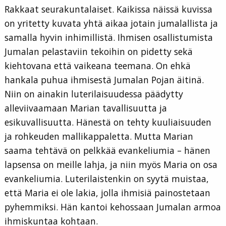
Rakkaat seurakuntalaiset. Kaikissa näissä kuvissa
on yritetty kuvata yhtä aikaa jotain jumalallista ja
samalla hyvin inhimillistä. Ihmisen osallistumista
Jumalan pelastaviin tekoihin on pidetty sekä
kiehtovana että vaikeana teemana. On ehkä
hankala puhua ihmisestä Jumalan Pojan äitinä.
Niin on ainakin luterilaisuudessa päädytty
alleviivaamaan Marian tavallisuutta ja
esikuvallisuutta. Hänestä on tehty kuuliaisuuden
ja rohkeuden mallikappaletta. Mutta Marian
saama tehtävä on pelkkää evankeliumia – hänen
lapsensa on meille lahja, ja niin myös Maria on osa
evankeliumia. Luterilaistenkin on syytä muistaa,
että Maria ei ole lakia, jolla ihmisiä painostetaan
pyhemmiksi. Hän kantoi kehossaan Jumalan armoa
ihmiskuntaa kohtaan.