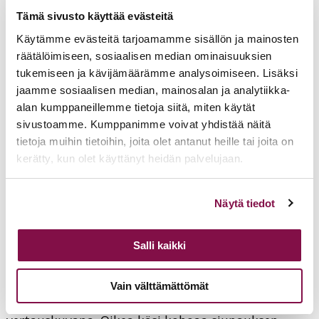
Marian kysymys: miten se voi olla mahdollista?
Tämä sivusto käyttää evästeitä
Marian ilme kuvastaa nöyrtymistä Jumalan
Käytämme evästeitä tarjoamamme sisällön ja mainosten
tahtoon. Hän laskee kirjan pois käsistään ja hänen
räätälöimiseen, sosiaalisen median ominaisuuksien
kasvonsa kertovat: ”Minä olen Herran palvelijatar.
tukemiseen ja kävijämäärämme analysoimiseen. Lisäksi
Tapahtukoon minulle niin kuin sanot.” Itse Pyhä
jaamme sosiaalisen median, mainosalan ja analytiikka-
Kolminaisuus ottaa Marian pelastuksen
alan kumppaneillemme tietoja siitä, miten käytät
sivustoamme. Kumppanimme voivat yhdistää näitä
välikappaleeksi; Isä lähettää Pyhän Hengen, ja
tietoja muihin tietoihin, joita olet antanut heille tai joita on
Poika sikiää Marian kohdussa.
kerätty, kun olet käyttänyt heidän palvelujaan.
Toinen maalaus on täysrenessanssia. Sen on
Voit muuttaa evästeasetuksiesi hyväksyntää sivuston
maalannut Leonardo da Vinci n. 1475 ja sitä
Näytä tiedot
alalaidassa olevasta
Evästeasetukset
linkistä.
säilytetään Firenzen Uffizi-galleriassa.
Salli kaikki
Leonardo da Vinci – Annunciazione – Google Art
Project – Annunciation (Leonardo) – Wikipedia
Vain välttämättömät
Gabrielin vasemmassa kädessä on lilja neitsyyden