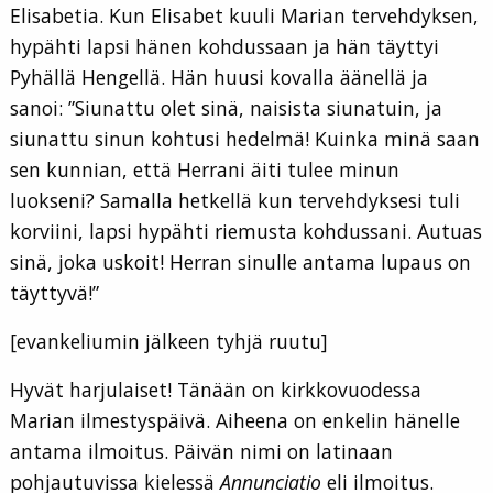
Elisabetia. Kun Elisabet kuuli Marian tervehdyksen,
hypähti lapsi hänen kohdussaan ja hän täyttyi
Pyhällä Hengellä. Hän huusi kovalla äänellä ja
sanoi: ”Siunattu olet sinä, naisista siunatuin, ja
siunattu sinun kohtusi hedelmä! Kuinka minä saan
sen kunnian, että Herrani äiti tulee minun
luokseni? Samalla hetkellä kun tervehdyksesi tuli
korviini, lapsi hypähti riemusta kohdussani. Autuas
sinä, joka uskoit! Herran sinulle antama lupaus on
täyttyvä!”
[evankeliumin jälkeen tyhjä ruutu]
Hyvät harjulaiset! Tänään on kirkkovuodessa
Marian ilmestyspäivä. Aiheena on enkelin hänelle
antama ilmoitus. Päivän nimi on latinaan
pohjautuvissa kielessä
Annunciatio
eli ilmoitus.