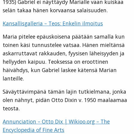
1935) Gabriel ei näyttäydy Marialle vaan kuiskaa
selän takaa hänen korvaansa salaisuuden.
Kansallisgalleria – Teos: Enkelin ilmoitus
Maria pitelee epäuskoisena päätään samalla kun
toinen käsi tunnustelee vatsaa. Hänen mieltänsä
askarruttavat rakkauden, fyysisen läheisyyden ja
hellyyden kaipuu. Teoksessa on eroottinen
häivähdys, kun Gabriel laskee kätensä Marian
lanteille.
Säväyttävimpänä tämän lajin tutkielmana, jonka
olen nähnyt, pidän Otto Dixin v. 1950 maalaamaa
teosta.
Annunciation – Otto Dix | Wikioo.org – The
Encyclopedia of Fine Arts