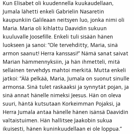
Kun Elisabet oli kuudennella kuukaudellaan,
Jumala lähetti enkeli Gabrielin Nasaretin
kaupunkiin Galileaan neitsyen luo, jonka nimi oli
Maria. Maria oli kihlattu Daavidin sukuun
kuuluvalle Joosefille. Enkeli tuli sisään hänen
luokseen ja sanoi: ”Ole tervehditty, Maria, sinä
armon saanut! Herra kanssasi!” Nämä sanat saivat
Marian hämmennyksiin, ja hän ihmetteli, mitä
sellainen tervehdys mahtoi merkitä. Mutta enkeli
jatkoi: ”Älä pelkää, Maria, Jumala on suonut sinulle
armonsa. Sinä tulet raskaaksi ja synnytät pojan, ja
sinä annat hänelle nimeksi Jeesus. Hän on oleva
suuri, häntä kutsutaan Korkeimman Pojaksi, ja
Herra Jumala antaa hänelle hänen isänsä Daavidin
valtaistuimen. Hän hallitsee Jaakobin sukua
ikuisesti, hänen kuninkuudellaan ei ole loppua.”