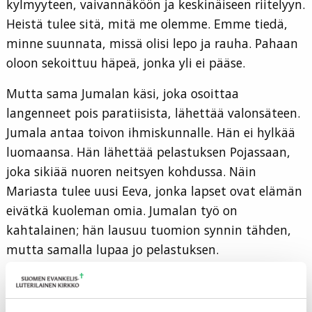
kylmyyteen, vaivannäköön ja keskinäiseen riitelyyn.
Heistä tulee sitä, mitä me olemme. Emme tiedä,
minne suunnata, missä olisi lepo ja rauha. Pahaan
oloon sekoittuu häpeä, jonka yli ei pääse.
Mutta sama Jumalan käsi, joka osoittaa
langenneet pois paratiisista, lähettää valonsäteen.
Jumala antaa toivon ihmiskunnalle. Hän ei hylkää
luomaansa. Hän lähettää pelastuksen Pojassaan,
joka sikiää nuoren neitsyen kohdussa. Näin
Mariasta tulee uusi Eeva, jonka lapset ovat elämän
eivätkä kuoleman omia. Jumalan työ on
kahtalainen; hän lausuu tuomion synnin tähden,
mutta samalla lupaa jo pelastuksen.
Valonsäteessä näkyy kyyhkynen; Pyhä Henki
asettuu Marian päälle, ja niin saa vastauksensa