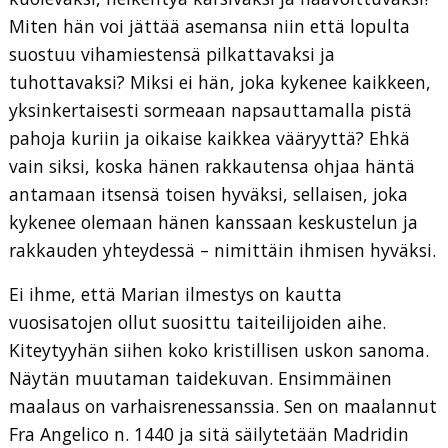
Miten hän voi jättää asemansa niin että lopulta
suostuu vihamiestensä pilkattavaksi ja
tuhottavaksi? Miksi ei hän, joka kykenee kaikkeen,
yksinkertaisesti sormeaan napsauttamalla pistä
pahoja kuriin ja oikaise kaikkea vääryyttä? Ehkä
vain siksi, koska hänen rakkautensa ohjaa häntä
antamaan itsensä toisen hyväksi, sellaisen, joka
kykenee olemaan hänen kanssaan keskustelun ja
rakkauden yhteydessä – nimittäin ihmisen hyväksi.
Ei ihme, että Marian ilmestys on kautta
vuosisatojen ollut suosittu taiteilijoiden aihe.
Kiteytyyhän siihen koko kristillisen uskon sanoma.
Näytän muutaman taidekuvan. Ensimmäinen
maalaus on varhaisrenessanssia. Sen on maalannut
Fra Angelico n. 1440 ja sitä säilytetään Madridin